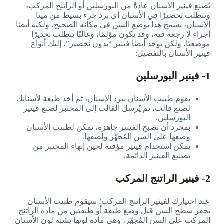
تُصنع فينير الأسنان عادةً من البورسلين أو الراتنج المركب،
وتتطلب تحضيرًا في الأسنان أي برد جزء بسيط من مينا
الأسنان، يسمح هذا بوضع السن في مكانه الصحيح، ولكنه أيضًا
إجراء لا رجعة فيه، وقد يكون مؤلمًا، وغالبًا يتطلب تخديرًا
موضعيًا، ولكن يوجد أيضًا فينير “بدون تحضير”، إليك أنواع
فينير الأسنان بالتفصيل:
1- فينير البورسلين
يقوم طبيب الأسنان ببرد الأسنان، ثم أخذ طبعة لأسنانك
لصنع قالب، ثم يُرسل القالب إلى المختبر لصنع فينير
البورسلين.
بمجرد أن تصبح الفينير جاهزة، يمكن لطبيب الأسنان
وضعها على السن المُجهّز ولصقها.
يمكن استخدام فينير مؤقتة لحين إنهاء المختبر من
تصنيع الفينير الدائمة.
2- فينير الراتنج المركب
عند اختيارك لفينير الراتنج المركب؛ سيقوم طبيب الأسنان
بحفر سطح السن قبل وضع طبقة أو طبقتين من مادة الراتنج
المركب على السن المُجهّز، وهي مادة لونها يشبه لون الأسنان