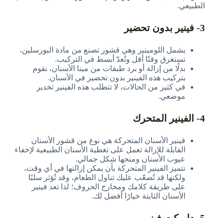
الطبيعي.
3- فينير بدون تحضير
يشمل اللومينير وهي قشور تصنع من مادة البورسلين،
تستغرق وقتًا أقل وتُعدّ أبسط في التركيب.
بدلًا من إزالة أو برد طبقات من مينا الأسنان، نقوم
بتركيب هذه الفينير بدون تحضير في الأسنان.
في كثير من الحالات، لا تتطلب هذه الفينير تخدير
موضعي.
4- الفينير المتحرك
فينير الأسنان المتحركة هي نوع من قشور الأسنان
القابلة للإزالة تعمل على تغطية الأسنان الطبيعية لإخفاء
عيوب الأسنان ومنحها شكل جمالي.
تتميز الفينير المتحركة بأن يمكن إزالتها في أي وقت،
ولكنها قد تُصعّب عليك تناول الطعام، وقد تُؤثر سلبًا
على طريقة كلامك ومخارج الحروف؛ لذا تعد فينير
الأسنان الثابتة خيارًا أفضل لك.
5- دايركت فينير