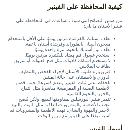
كيفية المحافظة على الفينير
من ضمن النصائح التي سوف تساعدك في المحافظة على
فينير الأسنان ما يلي:
نظف أسنانك بالفرشاة مرتين يوميًا على الأقل باستخدام
معجون أسنان بالفلورايد وفرشاة أسنان ناعمة.
نظف بين أسنانك بالخيط مرة واحدة يوميًا.
استخدم غسول فم مضاد للبكتيريا مرتين يوميًا.
لا تستخدم أسنانك كأدوات مثل فتح العبوات أو تمزيق
بطاقات الملابس.
قم بزيارة طبيب الأسنان لإجراء الفحص والتنظيف
الدوري والاطمئنان على حالة الفينير.
للحفاظ على ثبات الفينير وعدم كسرها؛ تجنب قضم
الأطعمة الصلبة أو المقرمشة مباشرةً مثل التفاح
والجزر واللحوم القاسية.
تتميز فينير البورسلين بمقاومتها للبقع، ولكن يُنصح
بتجنب الأطعمة والمشروبات الداكنة مثل التوت والنبيذ
الأحمر والقهوة والشاي، فهذه الأطعمة والمشروبات قد
تُسبب بقعًا على الفينير مع مرور الوقت.
أسعار الفينير