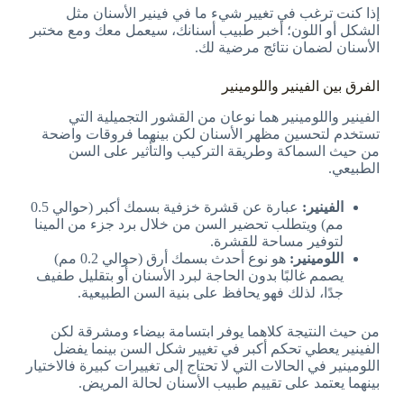
إذا كنت ترغب في تغيير شيء ما في فينير الأسنان مثل
الشكل أو اللون؛ أخبر طبيب أسنانك، سيعمل معك ومع مختبر
الأسنان لضمان نتائج مرضية لك.
الفرق بين الفينير واللومينير
الفينير واللومينير هما نوعان من القشور التجميلية التي
تستخدم لتحسين مظهر الأسنان لكن بينهما فروقات واضحة
من حيث السماكة وطريقة التركيب والتأثير على السن
الطبيعي.
الفينير:
عبارة عن قشرة خزفية بسمك أكبر (حوالي 0.5
مم) ويتطلب تحضير السن من خلال برد جزء من المينا
لتوفير مساحة للقشرة.
اللومينير:
هو نوع أحدث بسمك أرق (حوالي 0.2 مم)
يصمم غالبًا بدون الحاجة لبرد الأسنان أو بتقليل طفيف
جدًا، لذلك فهو يحافظ على بنية السن الطبيعية.
من حيث النتيجة كلاهما يوفر ابتسامة بيضاء ومشرقة لكن
الفينير يعطي تحكم أكبر في تغيير شكل السن بينما يفضل
اللومينير في الحالات التي لا تحتاج إلى تغييرات كبيرة فالاختيار
بينهما يعتمد على تقييم طبيب الأسنان لحالة المريض.