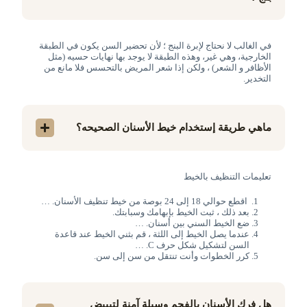
في الغالب لا نحتاج لإبرة البنج ؛ لأن تحضير السن يكون في الطبقة
الخارجية، وهي غير، وهذه الطبقة لا يوجد بها نهايات حسيه (مثل
الأظافر و الشعر) ، ولكن إذا شعر المريض بالتحسس فلا مانع من
التخدير.
ماهي طريقة إستخدام خيط الأسنان الصحيحه؟
تعليمات التنظيف بالخيط
اقطع حوالي 18 إلى 24 بوصة من خيط تنظيف الأسنان. …
بعد ذلك ، ثبت الخيط بإبهامك وسبابتك.
ضع الخيط السني بين أسنان. …
عندما يصل الخيط إلى اللثة ، قم بثني الخيط عند قاعدة
السن لتشكيل شكل حرف C. …
كرر الخطوات وأنت تنتقل من سن إلى سن.
هل فرك الأسنان بالفحم وسيلة آمنة لتبييض