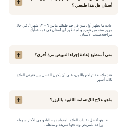
أسنان هل هذا طبيعي ؟
عاده ما يظهر أول سن في فم طفلك مابين ٦ – ١٢ شهرا ً، في حال
مرور سنه من عمره و لم تظهر أي أسنان في فمه فعليك
مراجعةطبيب الأسنان .
متى أستطيع إعادة إجراء التبييض مرة أخرى؟
عند ملاحظة تراجع باللون، على أن يكون الفصل بين فترتي العلاج
ثلاثة أشهر
ماهو علاج اللإبتسامه اللثويه بالليزر؟
هو أفضل تقنيات العلاج المتواجده حاليا، و هي الأكثر سهوله
وراحه للمريض ونتائجها سريعه و مذهله .