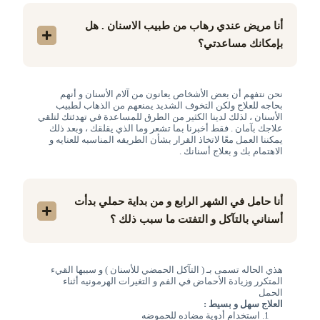
أنا مريض عندي رهاب من طبيب الاسنان . هل
بإمكانك مساعدتي؟
نحن نتفهم أن بعض الأشخاص يعانون من آلام الأسنان و أنهم
بحاجه للعلاج ولكن التخوف الشديد يمنعهم من الذهاب لطبيب
الأسنان ، لذلك لدينا الكثير من الطرق للمساعدة في تهدئتك لتلقي
علاجك بآمان . فقط أخبرنا بما تشعر وما الذي يقلقك ، وبعد ذلك
يمكننا العمل معًا لاتخاذ القرار بشأن الطريقه المناسبه للعنايه و
الاهتمام بك و بعلاج أسنانك .
أنا حامل في الشهر الرابع و من بداية حملي بدأت
أسناني بالتآكل و التفتت ما سبب ذلك ؟
هذي الحاله تسمى بـ ( التآكل الحمضي للأسنان ) و سببها القيء
المتكرر وزيادة الأحماض في الفم و التغيرات الهرمونيه أثناء
الحمل
العلاج سهل و بسيط :
استخدام أدوية مضاده للحموضه