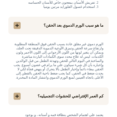
تفريش الأسنان بمعجون خاص للأسنان الحساسه
استخدام غسول الفلورايد مرتين يوميا
ما هو سبب الورم الدموي بعد الحقن؟
الورم دموي غير مقلق عادة بسبب الحقن فوق المنطقة المطلوبة
وارتفاع سرعة الحقن وتمزق الأوعية الدموية الدقيقة تحت الجلد،
ويمكن أن يتغير لونها من اللون الأرجواني إلى اللون الأحمر ولون
الكدمات. ليس له علاج محدد سوى الكمادات الباردة مباشرة
والساخنة في اليوم التالي للحقن وتهدئة الطفل من قبل الوالدين
وإخباره بأن كل شيء سيكون على ما يرام في غضون أسبوع. يجب
الحقن ببطء دائماً وإخبار الطفل بألا يتحرك أو ينهض فجأة لكي لا
يحدث ضغط في الحقن، كما يجب ضغط ناحية الحقن بالقطن إلى
الأعلى باتجاه العينين لمنع الورم الدموي وانتشار المادة المخدرة.
كم العمر الإفتراضي للحشوات التجميليه؟
يعتمد على اهتمام الشخص بنظافة فمه و أسنانه ، و بوجود