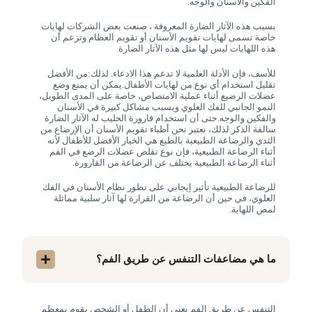
الفكين والأسنان والوجه.
بسبب هذه الآثار الضارة المعروفة ، صنعت بعض الشركات لهايات
خاصة تسمى لهايات تقويم الأسنان أو تقويم العظام وتزعم أن
هذه اللهايات ليس لها مثل هذه الآثار الضارة.
للأسف، فإن الأدلة العلمية لا تدعم هذا الادعاء. لذلك:من الأفضل
تقليل استخدام أي نوع من لهايات الأطفال.يمكن أن يمنع وضع
عضلات الرضيع أثناء عملية الامتصاص، خاصة على المدى الطويل،
النمو الجانبي للفك العلوي ويسبب مشاكل كبيرة في الأسنان
والفكين والوجه.حتى أن استخدام قارورة الحليب له الآثار الضارة
سالفة الذكر.لذلك، نعتبر نحن أطباء تقويم الأسنان أن الإرضاع من
الثدي والرضاعة الطبيعية بالطبع هي الخيار الأفضل للأطفال لأنه
أثناء الرضاعة الطبيعية، فإن نوع تقلص عضلات الرضع في الفم
أثناء الرضاعة الطبيعية يختلف عن الرضاعة من القارورة.
للرضاعة الطبيعية تأثير إيجابي على تطور نظام الأسنان في الفك
العلوي، في حين أن الرضاعة من القرارة لها آثار سلبية مماثلة
لمص اللهاية.
ما هي مضاعفات التنفس عن طريق الفم؟
التنفس عن طريق الفم يعني أن الطفل أو الشخص يقوم بمعظم