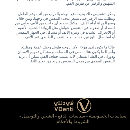
الشهيق والزفير عن طريق الفم.
يمكن تشخيص ذلك بحيث ضع الوجه بالقرب من أنف وفم الطفل
ونطلب منه الزفير حتى نشعر بدفء التنفس في وجهنا، ومن خلال
وضع المرآة أمام الأنف، يمكنك تحديد أي جانب من الأنف يعاني من
انسداد أو صعوبة في التنفس. عوامل مثل الزوائد اللحمية الأنفية
أو الانحراف الشديد في وتيرة الأنف أو مشاكل في الجهاز التنفسي
أو استئصال اللوزتين، تسبب منع التنفس الطبيعي عبر الأنف.
غالبًا ما يكون لدى هؤلاء الأفراد وجه طويل وحنك عميق ومثلث،
وأحيانًا ما يكون هناك نقص في المساحة و مشاكل تقويم الأسنان
ودوران في الفك السفلي. لأنه يسبب جفاف الفم، يمكن أن يزيد
التنفس الفموي من معدل التسوس ويزيد من حجم اللثة.
سياسات الخصوصية
-
سياسات الدفع
-
الشحن والتوصيل
-
الشروط والأحكام