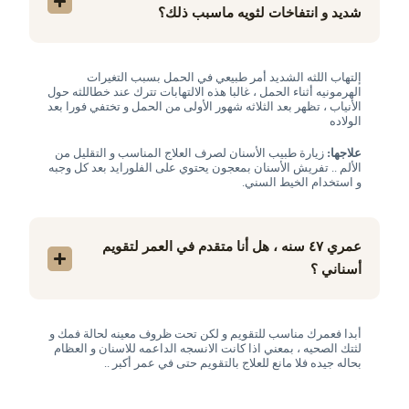
شديد و انتفاخات لثويه ماسبب ذلك؟
إلتهاب اللثه الشديد أمر طبيعي في الحمل بسبب التغيرات
الهرمونيه أثناء الحمل ، غالبا هذه الالتهابات تترك عند خطاللثه حول
الأنياب ، تظهر بعد الثلاثه شهور الأولى من الحمل و تختفي فورا بعد
الولاده
علاجها:
زيارة طبيب الأسنان لصرف العلاج المناسب و التقليل من
الألم .. تفريش الأسنان بمعجون يحتوي على الفلورايد بعد كل وجبه
و استخدام الخيط السني.
عمري ٤٧ سنه ، هل أنا متقدم في العمر لتقويم
أسناني ؟
أبدا فعمرك مناسب للتقويم و لكن تحت ظروف معينه لحالة فمك و
لثتك الصحيه ، بمعني اذا كانت الانسجه الداعمه للاسنان و العظام
بحاله جيده فلا مانع للعلاج بالتقويم حتى في عمر أكبر ..