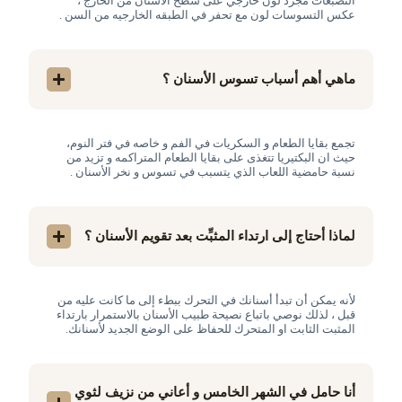
التصبغات مجرد لون خارجي على سطح الاسنان من الخارج ،
عكس التسوسات لون مع تحفر في الطبقه الخارجيه من السن .
ماهي أهم أسباب تسوس الأسنان ؟
تجمع بقايا الطعام و السكريات في الفم و خاصه في فتر النوم،
حيث ان البكتيريا تتغذى على بقايا الطعام المتراكمه و تزيد من
نسبة حامضية اللعاب الذي يتسبب في تسوس و نخر الأسنان .
لماذا أحتاج إلى ارتداء المثبِّت بعد تقويم الأسنان ؟
لأنه يمكن أن تبدأ أسنانك في التحرك ببطء إلى ما كانت عليه من
قبل ، لذلك نوصي باتباع نصيحة طبيب الأسنان بالاستمرار بارتداء
المثبت الثابت او المتحرك للحفاظ على الوضع الجديد لأسنانك.
أنا حامل في الشهر الخامس و أعاني من نزيف لثوي