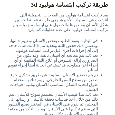
طريقة تركيب ابتسامة هوليود 3d
يعد تركيب ابتسامة هوليود من العلاجات التجميلية التي
انتشرت في السنوات الأخيرة، وهي طريقة فعالة لتحسين
شكل الأسنان ومظهرها والحصول على ابتسامة جميلة، يتم
تركيب ابتسامة هوليود على عدة خطوات كما يلي:
في البداية، يقوم الطبيب بفحص الأسنان وتقييم حالتها،
ويتضمن ذلك فحص اللثة وتحديد ما إذا كانت هناك حاجة
إلى أي إجراءات أخرى قبل تركيب ابتسامة هوليود.
بعد ذلك يتم معالجة أي أسنان تالفة، وقد يكون من
الضروري إزالة التسوس أو علاج اللثة الملتهبة أو أي
إجراء آخر مطلوب، قد تستدعي الحالة أيضًا إجراء تقويم
أسنان.
ثم يتم تحضير الأسنان السليمة عن طريق تشكيل جزء
صغير من سطح السن الخارجي، ويتم ذلك باستخدام
طرق لتحديد الشكل المناسب للأسنان وتلبية احتياجات
العميل.
بعد ذلك يبدأ طبيب الأسنان بتصميم نموذج للأسنان، يتم
ذلك من خلال أخذ قياسات دقيقة للأسنان وإرسالها إلى
المختبر، ثم يقوم فني الأسنان في المختبر بصنع القشور
التي سيتم تركيبها على الأسنان، ويجب التأكد من ملائمة
القشور مع الأسنان بشكل صحيح.