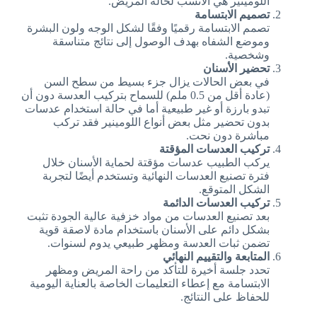
اللومينير هي الأنسب لحالة المريض.
تصميم الابتسامة
تصمم الابتسامة رقميًا وفقًا لشكل الوجه ولون البشرة
وموضع الشفاه بهدف الوصول إلى نتائج متناسقة
وشخصية.
تحضير الأسنان
في بعض الحالات يزال جزء بسيط من سطح السن
(عادة أقل من 0.5 ملم) للسماح بتركيب العدسة دون أن
تبدو بارزة أو غير طبيعية أما في حالة استخدام عدسات
بدون تحضير مثل بعض أنواع اللومينير فقد تركب
مباشرة دون نحت.
تركيب العدسات المؤقتة
يركب الطبيب عدسات مؤقتة لحماية الأسنان خلال
فترة تصنيع العدسات النهائية وتستخدم أيضًا لتجربة
الشكل المتوقع.
تركيب العدسات الدائمة
بعد تصنيع العدسات من مواد خزفية عالية الجودة تثبت
بشكل دائم على الأسنان باستخدام مادة لاصقة قوية
تضمن ثبات العدسة ومظهر طبيعي يدوم لسنوات.
المتابعة والتقييم النهائي
تحدد جلسة أخيرة للتأكد من راحة المريض ومظهر
الابتسامة مع إعطاء التعليمات الخاصة بالعناية اليومية
للحفاظ على النتائج.