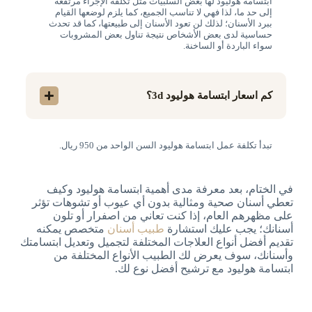
ابتسامة هوليود لها بعض السلبيات مثل تكلفة الإجراء مرتفعة
إلى حد ما، لذا فهي لا تناسب الجميع، كما يلزم لوضعها القيام
ببرد الأسنان؛ لذلك لن تعود الأسنان إلى طبيعتها، كما قد تحدث
حساسية لدى بعض الأشخاص نتيجة تناول بعض المشروبات
سواء الباردة أو الساخنة.
كم اسعار ابتسامة هوليود 3d؟
تبدأ تكلفة عمل ابتسامة هوليود السن الواحد من 950 ريال.
في الختام، بعد معرفة مدى أهمية ابتسامة هوليود وكيف
تعطي أسنان صحية ومثالية بدون أي عيوب أو تشوهات تؤثر
على مظهرهم العام، إذا كنت تعاني من اصفرار أو تلون
أسنانك؛ يجب عليك استشارة
طبيب أسنان
متخصص يمكنه
تقديم أفضل أنواع العلاجات المختلفة لتجميل وتعديل ابتسامتك
وأسنانك، سوف يعرض لك الطبيب الأنواع المختلفة من
ابتسامة هوليود مع ترشيح أفضل نوع لك.