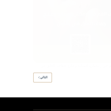
 في رمضان: أسبابه وعلاج جفاف الحلق في
التالي