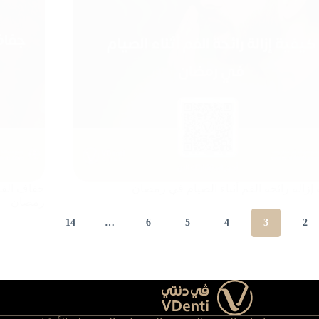
 إزالة رائحة الفم أثناء الصيام في رمضان
جفاف الفم
رمضان
14
…
6
5
4
3
2