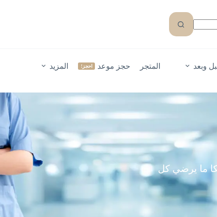
ل وبعد
المتجر
حجز موعد
المزيد
احجز!
كا ما يرضي كل