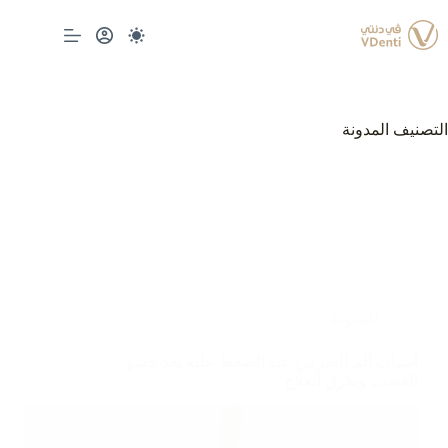
لتجاوز
لى
لمحتوى
التصنيف
المدونة
المدونة
أسباب ألم الضرس عند الضغط عليه بعد حشو
العصب وطرق العلاج