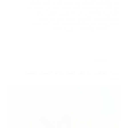
يعد علاج ألم الأسنان عند شرب الماء البارد والحار
من أكثر الموضوعات التي يبحث عنها من يعانون من
حساسية مفاجئة أو ألم حاد يفسد عليهم أبسط
تفاصيل يومهم.فالشعور بوخز قوي عند تناول
المشروبات الباردة أو الساخنة لا يكون أمرًا عابرًا…
Shaima Binafif
مايو 5, 2025
المدونة
أبرز 7 علامات تدل على فشل زراعة الأسنان وكيفية
تجنبها