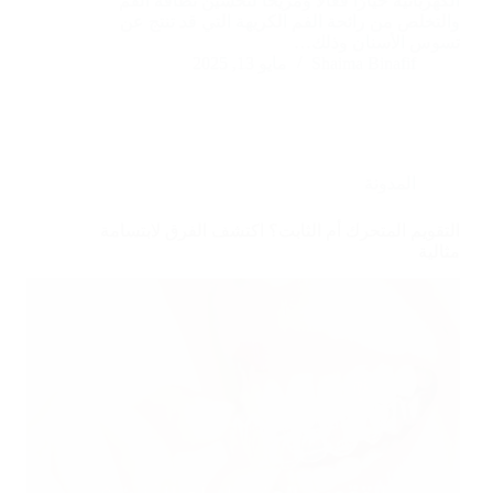
الكهربائية خيارًا فعّالًا ومريحًا لتحسين نظافة الفم
والتخلص من رائحة الفم الكريهة التي قد تنتج عن
تسوس الأسنان وذلك…
Shaima Binafif
مايو 13, 2025
المدونة
التقويم المتحرك أم الثابت؟ اكتشف الفرق لابتسامة
مثالية