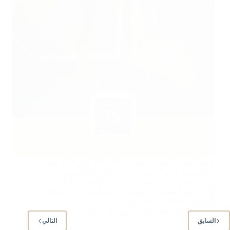
وجع الأسنان المفاجئ هو من أكثر الآلام إزعاجاً، وقد
يحوّل يومك إلى كابوس، إذ أنه يظهر فجأة دون سابق
إنذار، ويعيق قدرة الشخص على التركيز في أداء
الكثير من أنشطته اليومية، أو حتى قدرته على مضغ
الطعام والكلام، تابع قراءة…
Shaima Binafif
أبريل 30, 2025
السابق
التالي