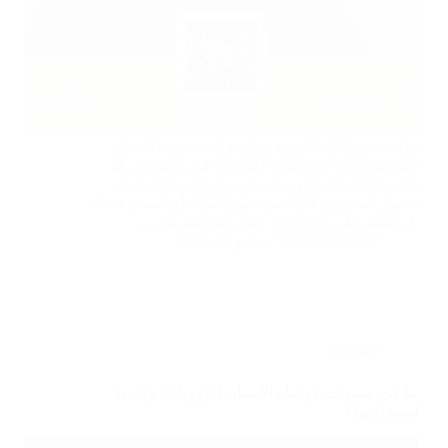
هل تشعر دائمًا بالحيرة حول نوع معجون الأسنان
المناسب لك؟ مع كثرة الخيارات في الأسواق، قد
يكون اختيار المعجون المناسب أمرًا محيّرًا، إذ أن
اختيار المعجون لا يقتصر على النكهة أو السعر فقط،
بل يعتمد على احتياجات فمك الخاصة مثل:…
Shaima Binafif
مايو 18, 2025
المدونة
ما هي مميزات فرشاة الأسنان الكهربائية وكيفية
استخدامها؟