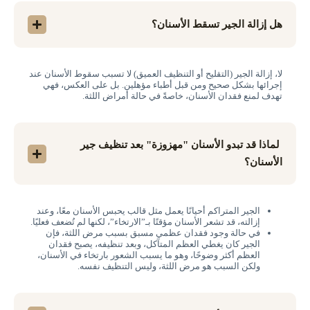
هل إزالة الجير تسقط الأسنان؟
لا، إزالة الجير (التقليح أو التنظيف العميق) لا تسبب سقوط الأسنان عند
إجرائها بشكل صحيح ومن قبل أطباء مؤهلين. بل على العكس، فهي
تهدف لمنع فقدان الأسنان، خاصةً في حالة أمراض اللثة
.
لماذا قد تبدو الأسنان "مهزوزة" بعد تنظيف جير
الأسنان؟
الجير المتراكم أحيانًا يعمل مثل قالب يحبس الأسنان معًا، وعند
إزالته، قد تشعر الأسنان مؤقتًا بـ”الارتخاء”، لكنها لم تُضعف فعليًا.
في حالة وجود فقدان عظمي مسبق بسبب مرض اللثة، فإن
الجير كان يغطي العظم المتآكل، وبعد تنظيفه، يصبح فقدان
العظم أكثر وضوحًا، وهو ما يسبب الشعور بارتخاء في الأسنان،
ولكن السبب هو مرض اللثة، وليس التنظيف نفسه.