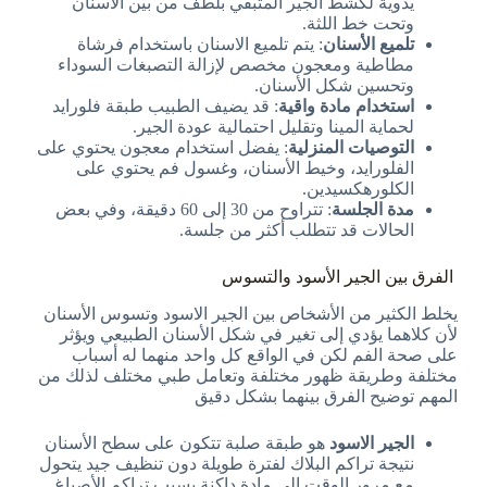
يدوية لكشط الجير المتبقي بلطف من بين الأسنان
وتحت خط اللثة.
تلميع الأسنان
: يتم تلميع الاسنان باستخدام فرشاة
مطاطية ومعجون مخصص لإزالة التصبغات السوداء
وتحسين شكل الأسنان.
استخدام مادة واقية
: قد يضيف الطبيب طبقة فلورايد
لحماية المينا وتقليل احتمالية عودة الجير.
التوصيات المنزلية
: يفضل استخدام معجون يحتوي على
الفلورايد، وخيط الأسنان، وغسول فم يحتوي على
الكلورهكسيدين.
مدة الجلسة
: تتراوح من 30 إلى 60 دقيقة، وفي بعض
الحالات قد تتطلب أكثر من جلسة.
الفرق بين الجير الأسود والتسوس
يخلط الكثير من الأشخاص بين الجير الاسود وتسوس الأسنان
لأن كلاهما يؤدي إلى تغير في شكل الأسنان الطبيعي ويؤثر
على صحة الفم لكن في الواقع كل واحد منهما له أسباب
مختلفة وطريقة ظهور مختلفة وتعامل طبي مختلف لذلك من
المهم توضيح الفرق بينهما بشكل دقيق
الجير الاسود
هو طبقة صلبة تتكون على سطح الأسنان
نتيجة تراكم البلاك لفترة طويلة دون تنظيف جيد يتحول
مع مرور الوقت إلى مادة داكنة بسبب تراكم الأصباغ