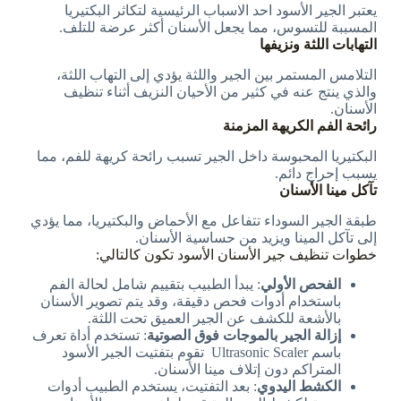
يعتبر الجير الأسود احد الاسباب الرئيسية لتكاثر البكتيريا
المسببة للتسوس، مما يجعل الأسنان أكثر عرضة للتلف.
التهابات اللثة ونزيفها
التلامس المستمر بين الجير واللثة يؤدي إلى التهاب اللثة،
والذي ينتج عنه في كثير من الأحيان النزيف أثناء تنظيف
الأسنان.
رائحة الفم الكريهة المزمنة
البكتيريا المحبوسة داخل الجير تسبب رائحة كريهة للفم، مما
يسبب إحراج دائم.
تآكل مينا الأسنان
طبقة الجير السوداء تتفاعل مع الأحماض والبكتيريا، مما يؤدي
إلى تآكل المينا ويزيد من حساسية الأسنان.
خطوات تنظيف جير الأسنان الأسود تكون كالتالي:
الفحص الأولي
: يبدأ الطبيب بتقييم شامل لحالة الفم
باستخدام أدوات فحص دقيقة، وقد يتم تصوير الأسنان
بالأشعة للكشف عن الجير العميق تحت اللثة.
إزالة الجير بالموجات فوق الصوتية
: تستخدم أداة تعرف
باسم Ultrasonic Scaler تقوم بتفتيت الجير الأسود
المتراكم دون إتلاف مينا الأسنان.
الكشط اليدوي
: بعد التفتيت، يستخدم الطبيب أدوات