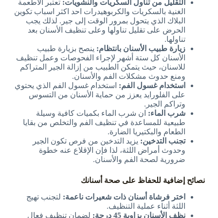
التقليل من تناول السكريات والنشويات
:
تعتبر الأطعمة
الغنية بالسكريات والكربوهيدرات احد اكثر اسباب تكوين
البلاك الذي يتحول بمرور الوقت إلى جير. لذلك يجب
الحرض على تقليل تناولها وعلى تنظيف الأسنان بعد
تناولها.
زيارة طبيب الأسنان بانتظام
:
ينصح بزيارة طبيب
الأسنان كل ستة أشهر لإجراء الفحوصات وعمل تنظيف
للاسنان، حيث يتمكن الطبيب من إزالة الجير المتراكم
ومنع حدوث مشكلات الفم والأسنان.
استخدام غسول الفم
:
استخدام غسول الفم الذي يحتوي
على الفلورايد يعزز من حماية الأسنان من التسوس
وتراكم الجير.
شرب الماء
:
ان شرب الماء بكميات كافية وسيلة
طبيعية للمساعدة في تنظيف الفم والتخلص من بقايا
الطعام والبكتيريا الضارة.
تجنب التدخين
:
يزيد التدخين من فرص تكون الجير
وحدوث أمراض اللثة، لذا فإن الإقلاع عنه خطوة
ضرورية لصحة الفم والأسنان.
نصائح إضافية للحفاظ على صحة أسنانك
اختر فرشاة أسنان ذات شعيرات ناعمة
:
لتجنب تهيج
اللثة أثناء عملية التنظيف.
نظف الأسنان بزاوية 45 درجة
:
لضمان تنظيف فعال