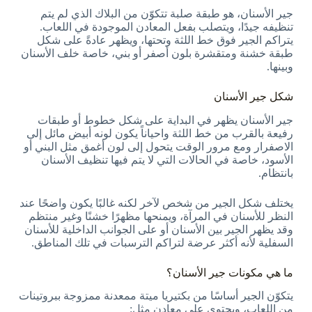
جير الأسنان، هو طبقة صلبة تتكوّن من البلاك الذي لم يتم
تنظيفه جيدًا، ويتصلب بفعل المعادن الموجودة في اللعاب.
يتراكم الجير فوق خط اللثة وتحتها، ويظهر عادةً على شكل
طبقة خشنة ومتقشرة بلون أصفر أو بني، خاصة خلف الأسنان
وبينها.
شكل جير الأسنان
جير الأسنان يظهر في البداية على شكل خطوط أو طبقات
رفيعة بالقرب من خط اللثة واحياناً يكون لونه أبيض مائل إلى
الاصفرار ومع مرور الوقت يتحول إلى لون أغمق مثل البني أو
الأسود، خاصة في الحالات التي لا يتم فيها تنظيف الأسنان
بانتظام.
يختلف شكل الجير من شخص لآخر لكنه غالبًا يكون واضحًا عند
النظر للأسنان في المرآة، ويمنحها مظهرًا خشنًا وغير منتظم
وقد يظهر الجير بين الأسنان أو على الجوانب الداخلية للأسنان
السفلية لأنه أكثر عرضة لتراكم الترسبات في تلك المناطق.
ما هي مكونات جير الأسنان؟
يتكوّن الجير أساسًا من بكتيريا ميتة ممعدنة ممزوجة ببروتينات
من اللعاب، ويحتوي على معادن مثل: