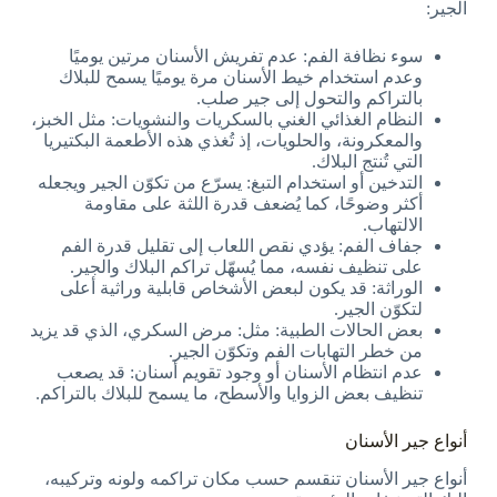
الجير:
سوء نظافة الفم: عدم تفريش الأسنان مرتين يوميًا
وعدم استخدام خيط الأسنان مرة يوميًا يسمح للبلاك
بالتراكم والتحول إلى جير صلب.
النظام الغذائي الغني بالسكريات والنشويات: مثل الخبز،
والمعكرونة، والحلويات، إذ تُغذي هذه الأطعمة البكتيريا
التي تُنتج البلاك.
التدخين أو استخدام التبغ: يسرّع من تكوّن الجير ويجعله
أكثر وضوحًا، كما يُضعف قدرة اللثة على مقاومة
الالتهاب.
جفاف الفم: يؤدي نقص اللعاب إلى تقليل قدرة الفم
على تنظيف نفسه، مما يُسهّل تراكم البلاك والجير.
الوراثة: قد يكون لبعض الأشخاص قابلية وراثية أعلى
لتكوّن الجير.
بعض الحالات الطبية: مثل: مرض السكري، الذي قد يزيد
من خطر التهابات الفم وتكوّن الجير.
عدم انتظام الأسنان أو وجود تقويم أسنان: قد يصعب
تنظيف بعض الزوايا والأسطح، ما يسمح للبلاك بالتراكم.
أنواع جير الأسنان
أنواع جير الأسنان تنقسم حسب مكان تراكمه ولونه وتركيبه،