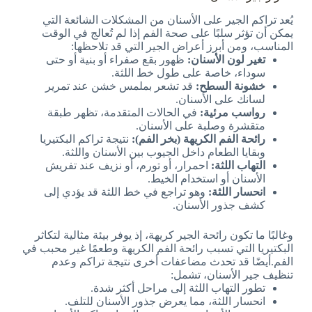
يُعد تراكم الجير على الأسنان من المشكلات الشائعة التي
يمكن أن تؤثر سلبًا على صحة الفم إذا لم تُعالج في الوقت
المناسب، ومن أبرز أعراض الجير التي قد تلاحظها:
تغير لون الأسنان:
ظهور بقع صفراء أو بنية أو حتى
سوداء، خاصة على طول خط اللثة.
خشونة السطح:
قد تشعر بملمس خشن عند تمرير
لسانك على الأسنان.
رواسب مرئية:
في الحالات المتقدمة، تظهر طبقة
متقشرة وصلبة على الأسنان.
رائحة الفم الكريهة (بخر الفم):
نتيجة تراكم البكتيريا
وبقايا الطعام داخل الجيوب بين الأسنان واللثة.
التهاب اللثة:
احمرار، أو تورم، أو نزيف عند تفريش
الأسنان أو استخدام الخيط.
انحسار اللثة:
وهو تراجع في خط اللثة قد يؤدي إلى
كشف جذور الأسنان.
وغالبًا ما تكون رائحة الجير كريهة، إذ يوفر بيئة مثالية لتكاثر
البكتيريا التي تسبب رائحة الفم الكريهة وطعمًا غير محبب في
الفم.
أيضًا قد تحدث مضاعفات أخرى نتيجة تراكم وعدم
تنظيف جير الأسنان، تشمل:
تطور التهاب اللثة إلى مراحل أكثر شدة.
انحسار اللثة، مما يعرض جذور الأسنان للتلف.