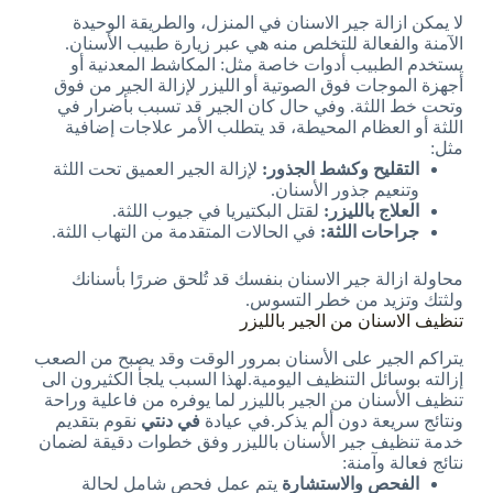
لا يمكن ازالة جير الاسنان في المنزل، والطريقة الوحيدة
الآمنة والفعالة للتخلص منه هي عبر زيارة طبيب الأسنان.
يستخدم الطبيب أدوات خاصة مثل: المكاشط المعدنية أو
أجهزة الموجات فوق الصوتية أو الليزر لإزالة الجير من فوق
وتحت خط اللثة. وفي حال كان الجير قد تسبب بأضرار في
اللثة أو العظام المحيطة، قد يتطلب الأمر علاجات إضافية
مثل:
التقليح وكشط الجذور:
لإزالة الجير العميق تحت اللثة
وتنعيم جذور الأسنان.
العلاج بالليزر:
لقتل البكتيريا في جيوب اللثة.
جراحات اللثة:
في الحالات المتقدمة من التهاب اللثة.
محاولة ازالة جير الاسنان بنفسك قد تُلحق ضررًا بأسنانك
ولثتك وتزيد من خطر التسوس.
تنظيف الاسنان من الجير بالليزر
يتراكم الجير على الأسنان بمرور الوقت وقد يصبح من الصعب
إزالته بوسائل التنظيف اليومية.لهذا السبب يلجأ الكثيرون الى
تنظيف الأسنان من الجير بالليزر لما يوفره من فاعلية وراحة
ونتائج سريعة دون ألم يذكر.في عيادة
في دنتي
نقوم بتقديم
خدمة تنظيف جير الأسنان بالليزر وفق خطوات دقيقة لضمان
نتائج فعالة وآمنة:
الفحص والاستشارة
يتم عمل فحص شامل لحالة