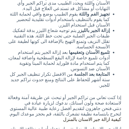
الأسنان واللثة ويحدد الطبيب مدى تراكم الجير وأي
التهابات أو مشاكل قد تستدعي العلاج قبل البدء.
تجهيز الفم واللثة
يقوم الطبيب بوضع واقي لحماية اللثة
كما يقوم بالتنظيف باستخدام أدوات تقليدية لتحضير
الأسنان قبل استخدام الليزر.
إزالة الجير بالليزر
يتم توجيه شعاع الليزر بدقة لتفكيك
طبقات الجير الصلبة حتى تحت خط اللثة. هذه التقنية
تقلل النزيف وتمنع التهيج بالإضافة الى كونها لطيفة على
الأنسجة الحساسة.
تلميع الأسنان وتعقيمها
بعد إزالة الجير يتم استخدام
أدوات تلميع خاصة لإزالة البقع السطحية واضافة لمعان،
كما يتم استخدام مادة فلورايد لحماية المينا وتقوية
الأسنان ضد التسوس.
المتابعة بعد الجلسة
من الافضل تكرار تنظيف الجير كل
ستة أشهر للحفاظ على النتائج ومنع حدوث تراكم جديد
للجير.
إذا كنت تعاني من تراكم الجير أو تبحث عن طريقة آمنة وفعالة
لاستعادة صحة ولون أسنانك، ندعوك لزيارة عيادة في
دنتي.فنحن جاهزون لتقديم أفضل رعاية طبية عالية المستوى
لتخرج بابتسامة نظيفة تشعرك بالثقة، قم بحجز موعدك اليوم.
كيفية ازالة جير الاسنان بالمنزل
ازالة جير الاسنان بالمنزل تتم باستخدام أدوات نظافة الاسنان