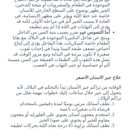
الموجودة في الطعام والمشروبات أو نتيجة التدخين،
الجير يظهر بوضوح على السطح الخارجي للأسنان
خاصة عند خط اللثة ويؤثر على مظهر الابتسامة، في
العادة لا يسبب الجير ألم في مراحله الأولى لكنه قد
يؤدي إلى التهابات في اللثة إذا لم يتم تنظيفه
أما التسوس
فهو ضرر يصيب بنية السن من الداخل
وينتج عن تفاعل البكتيريا الموجودة في البلاك مع بقايا
الطعام خاصة السكريات، هذا التفاعل يؤدي إلى إنتاج
أحماض تضعف طبقة المينا وتبدأ في إحداث ثقوب
صغيرة لا تكون مرئية في البداية ومع مرور الوقت قد
تصل هذه الثقوب إلى الطبقات العميقة من السن مسببة
ألم أو حساسية أو حتى التهاب في العصب.
علاج جير الاسنان الاصفر
الوقاية من تراكم جير الأسنان تبدأ بالتحكم في البلاك، لأنه
يتحول إلى جير خلال ساعات. إليك خطوات مهمة تقلل من
تراكم البلاك:
نظّف أسنانك مرتين يوميًا لمدة دقيقتين باستخدام
فرشاة ذات شعيرات ناعمة.
استخدم معجون أسنان يحتوي على الفلورايد أو معجون
مقاوم للجير أو يحتوي على صودا الخبز.
نظف أسنانك بزاوية 45 درجة تجاه اللثة بحركات لطيفة