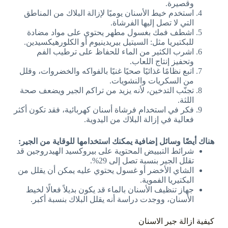
وقصيرة.
استخدم خيط الأسنان يوميًا لإزالة البلاك من المناطق
التي لا تصل إليها الفرشاة.
اشطف فمك بغسول مطهر يحتوي على مواد مضادة
للبكتيريا مثل: السيتيل بيريدينيوم أو الكلورهيكسيدين.
اشرب الكثير من الماء للحفاظ على ترطيب الفم
وتحفيز إنتاج اللعاب.
اتبع نظامًا غذائيًا صحيًا غنيًا بالفواكه والخضروات، وقلل
من السكريات والنشويات.
تجنّب التدخين، لأنه يزيد من تراكم الجير ويضعف صحة
اللثة.
فكر في استخدام فرشاة أسنان كهربائية، فقد تكون أكثر
فعالية في إزالة البلاك من اليدوية.
هناك أيضًا وسائل إضافية يمكنك استخدامها للوقاية من الجير:
شرائط التبييض المحتوية على بيروكسيد الهيدروجين قد
تقلل الجير بنسبة تصل إلى 29%.
الشاي الأخضر أو غسول يحتوي عليه يمكن أن يقلل من
البكتيريا الفموية.
جهاز تنظيف الأسنان بالماء قد يكون بديلاً فعالًا لخيط
الأسنان، ووجدت دراسة أنه يقلل البلاك بنسبة أكبر.
كيفية ازالة جير الاسنان