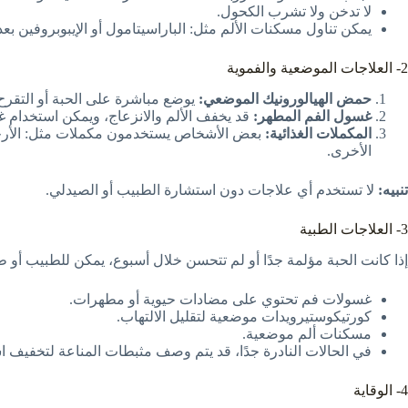
لا تدخن ولا تشرب الكحول.
يمكن تناول مسكنات الألم مثل: الباراسيتامول
أو الإيبوبروفين ب
2- العلاجات الموضعية والفموية
حمض الهيالورونيك الموضعي:
يوضع مباشرة على الحبة أو التقرح ليشكل حا
غسول الفم المطهر:
قد يخفف الألم والانزعاج، ويمكن استخدام 
المكملات الغذائية:
بعض الأشخاص يستخدمون مكملات مثل: الأرجين
الأخرى.
تنبيه:
لا تستخدم أي علاجات دون استشارة الطبيب أو الصيدلي.
3- العلاجات الطبية
إذا كانت الحبة مؤلمة جدًا أو لم تتحسن خلال أسبوع، يمكن للطبيب أو
غسولات فم تحتوي على مضادات حيوية أو مطهرات.
كورتيكوستيرويدات موضعية لتقليل الالتهاب.
مسكنات ألم موضعية.
في الحالات النادرة جدًا، قد يتم وصف مثبطات المناعة لتخفيف اس
4- الوقاية