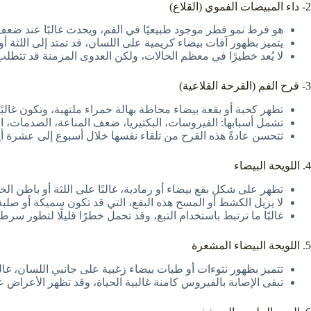
2- داء المبيضات الفموي (القلاع)
هو فرط نمو فطر موجود طبيعيًا في الفم، ويحدث غالبًا عند ضعف
يتميز بظهور آفات بيضاء كريمية على اللسان، قد تمتد إلى اللثة
لا يُعد خطيرًا في معظم الحالات، ولكن العدوى المزمنة قد تتطلب ع
3- قرح الفم (القرحة القلاعية)
تظهر كحبة أو بقعة بيضاء محاطة بهالة حمراء ملتهبة، وتكون غالبً
تشمل أسبابها: الفيروسات، البكتيريا، ضعف المناعة، الصدمات، الت
تتحسن عادةً هذه القرح من تلقاء نفسها خلال أسبوع إلى عشرة أي
4. اللويحة البيضاء
تظهر على شكل بقع بيضاء أو رمادية، غالبًا على اللثة أو باطن الخد
لا يزيل الكشط أو المسح هذه البقع، التي قد تكون سميكة أو صلبة
غالبًا ما ترتبط باستخدام التبغ، وقد تحمل خطرًا قليلًا لتطور سرط
5. اللويحة البيضاء المشعرة
تتميز بظهور نتوءات أو طيات بيضاء زغبية على جانبي اللسان، غالبًا بسبب فيروس 
تبقى الإصابة بالفيروس كامنة غالبية الحياة، وقد تظهر الأعر