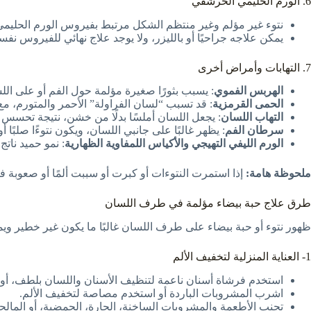
6. الورم الحليمي الحرشفي
نتوء غير مؤلم وغير منتظم الشكل مرتبط بفيروس الورم الحليمي الب
يمكن علاجه جراحيًا أو بالليزر، ولا يوجد علاج نهائي للفيروس نفس
7. التهابات وأمراض أخرى
الهربس الفموي
: يسبب بثورًا صغيرة مؤلمة حول الفم أو على اللس
الحمى القرمزية
: قد تسبب “لسان الفراولة” الأحمر والمتورم، 
التهاب اللسان
: يجعل اللسان أملسًا بدلًا من خشن، نتيجة تحسس 
سرطان الفم
: يظهر غالبًا على جانبي اللسان، ويكون نتوءًا صلبًا أ
الورم الليفي التهيجي والأكياس اللمفاوية الظهارية
: نمو حميد ناتج 
ملحوظة هامة:
إذا استمرت النتوءات أو كبرت أو سببت ألمًا أو صعوبة 
طرق علاج حبة بيضاء مؤلمة في طرف اللسان
ظهور نتوء أو حبة بيضاء على طرف اللسان غالبًا ما يكون غير خطير وي
1- العناية المنزلية لتخفيف الألم
استخدم فرشاة أسنان ناعمة لتنظيف الأسنان واللسان بلطف، أو
اشرب المشروبات الباردة أو استخدم مصاصة لتخفيف الألم.
تجنب الأطعمة والمشروبات الساخنة، الحارة، الحمضية، أو المالحة 