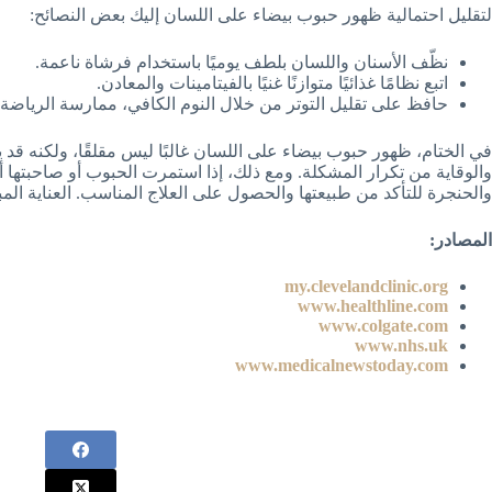
لتقليل احتمالية ظهور حبوب بيضاء على اللسان إليك بعض النصائح:
نظّف الأسنان واللسان بلطف يوميًا باستخدام فرشاة ناعمة.
اتبع نظامًا غذائيًا متوازنًا غنيًا بالفيتامينات والمعادن.
حافظ على تقليل التوتر من خلال النوم الكافي، ممارسة الرياضة، 
في الختام، ظهور حبوب بيضاء على اللسان غالبًا ليس مقلقًا، ولكنه قد ي
والوقاية من تكرار المشكلة. ومع ذلك، إذا استمرت الحبوب أو صاحبتها أ
والحنجرة للتأكد من طبيعتها والحصول على العلاج المناسب. العناية
المصادر:
my.clevelandclinic.org
www.healthline.com
www.colgate.com
www.nhs.uk
www.medicalnewstoday.com