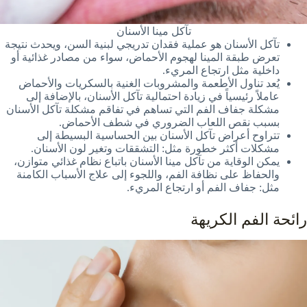
تآكل مينا الأسنان
تآكل الأسنان هو عملية فقدان تدريجي لبنية السن، ويحدث نتيجة
تعرض طبقة المينا لهجوم الأحماض، سواء من مصادر غذائية أو
داخلية مثل ارتجاع المريء.
يُعد تناول الأطعمة والمشروبات الغنية بالسكريات والأحماض
عاملاً رئيسياً في زيادة احتمالية تآكل الأسنان، بالإضافة إلى
مشكلة جفاف الفم التي تساهم في تفاقم مشكلة تآكل الأسنان
بسبب نقص اللعاب الضروري في شطف الأحماض.
تتراوح أعراض تآكل الأسنان بين الحساسية البسيطة إلى
مشكلات أكثر خطورة مثل: التشققات وتغير لون الأسنان.
يمكن الوقاية من تآكل مينا الأسنان باتباع نظام غذائي متوازن،
والحفاظ على نظافة الفم، واللجوء إلى علاج الأسباب الكامنة
مثل: جفاف الفم أو ارتجاع المريء.
رائحة الفم الكريهة