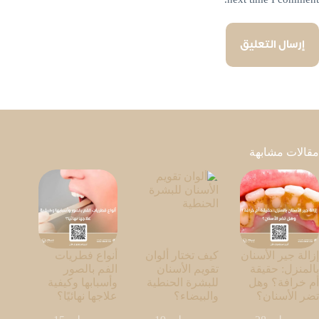
إرسال التعليق
مقالات مشابهة
إزالة جير الأسنان
كيف تختار ألوان
أنواع فطريات
بالمنزل: حقيقة
تقويم الأسنان
الفم بالصور
أم خرافة؟ وهل
للبشرة الحنطية
وأسبابها وكيفية
تضر الأسنان؟
والبيضاء؟
علاجها نهائيًا؟