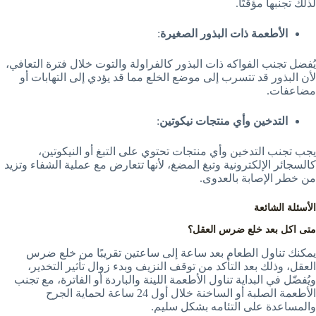
لذلك تجنبها مؤقتًا.
الأطعمة ذات البذور الصغيرة
:
يُفضل تجنب الفواكه ذات البذور كالفراولة والتوت خلال فترة التعافي،
لأن البذور قد تتسرب إلى موضع الخلع مما قد يؤدي إلى التهابات أو
مضاعفات.
التدخين وأي منتجات نيكوتين
:
يجب تجنب التدخين وأي منتجات تحتوي على التبغ أو النيكوتين،
كالسجائر الإلكترونية وتبغ المضغ، لأنها تتعارض مع عملية الشفاء وتزيد
من خطر الإصابة بالعدوى.
الأسئلة الشائعة
متى اكل بعد خلع ضرس العقل؟
يمكنك تناول الطعام بعد ساعة إلى ساعتين تقريبًا من خلع
ضرس
العقل، وذلك بعد التأكد من توقف النزيف وبدء زوال تأثير التخدير،
ويُفضّل في البداية تناول الأطعمة اللينة والباردة أو الفاترة، مع تجنب
الأطعمة الصلبة أو الساخنة خلال أول 24 ساعة لحماية الجرح
والمساعدة على التئامه بشكل سليم.