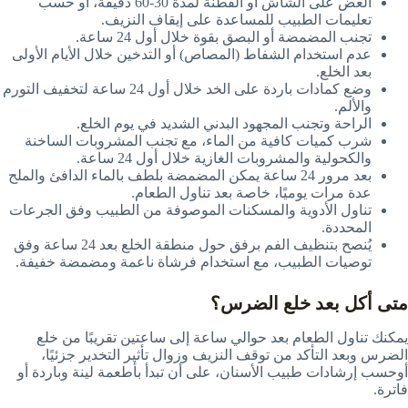
العض على الشاش أو القطنة لمدة 30-60 دقيقة، أو حسب
تعليمات الطبيب للمساعدة على إيقاف النزيف.
تجنب المضمضة أو البصق بقوة خلال أول 24 ساعة.
عدم استخدام الشفاط (المصاص) أو التدخين خلال الأيام الأولى
بعد الخلع.
وضع كمادات باردة على الخد خلال أول 24 ساعة لتخفيف التورم
والألم.
الراحة وتجنب المجهود البدني الشديد في يوم الخلع.
شرب كميات كافية من الماء، مع تجنب المشروبات الساخنة
والكحولية والمشروبات الغازية خلال أول 24 ساعة.
بعد مرور 24 ساعة يمكن المضمضة بلطف بالماء الدافئ والملح
عدة مرات يوميًا، خاصة بعد تناول الطعام.
تناول الأدوية والمسكنات الموصوفة من الطبيب وفق الجرعات
المحددة.
يُنصح بتنظيف الفم برفق حول منطقة الخلع بعد 24 ساعة وفق
توصيات الطبيب، مع استخدام فرشاة ناعمة ومضمضة خفيفة.
متى أكل بعد خلع الضرس؟
يمكنك تناول الطعام بعد حوالي ساعة إلى ساعتين تقريبًا
من خلع
الضرس وبعد التأكد من توقف النزيف وزوال تأثير التخدير جزئيًا،
أوحسب إرشادات طبيب الأسنان، على أن تبدأ بأطعمة لينة وباردة أو
فاترة.