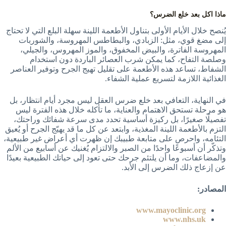
ماذا اكل بعد خلع الضرس؟
يُنصح خلال الأيام الأولى بتناول الأطعمة اللينة سهلة البلع التي لا تحتاج
إلى مضغ قوي، مثل: الزبادي، والبطاطس المهروسة، والشوربات
المهروسة الفاترة، والبيض المخفوق، والموز المهروس، والجيلي،
وصلصة التفاح، كما يمكن شرب العصائر الباردة دون استخدام
الشفاط، تساعد هذه الأطعمة على تقليل تهيج الجرح وتوفير العناصر
الغذائية اللازمة لتسريع عملية الشفاء.
في النهاية، التعافي بعد خلع ضرس العقل ليس مجرد أيام انتظار، بل
هو مرحلة تستحق الاهتمام والعناية، ما تأكله خلال هذه الفترة ليس
تفصيلًا صغيرًا، بل ركيزة أساسية تحدد مدى سرعة شفائك وراحتك،
التزم بالأطعمة اللينة المغذية، وابتعد عن كل ما قد يهيّج الجرح أو يُعيق
التئامه، واحرص على متابعة طبيبك إن ظهرت أي أعراض غير طبيعية،
وتذكّر أن أسبوعًا واحدًا من الصبر والالتزام يُغنيك عن أسابيع من الألم
والمضاعفات، وما أن يلتئم جرحك حتى تعود إلى حياتك الطبيعية بعيدًا
عن إزعاج ذلك الضرس إلى الأبد.
المصادر:
www.mayoclinic.org
www.nhs.uk