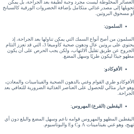
العصائر المخلوطة ليست مجرد وجبة لطيفة بعد الجراحة، بل يمكن
تحويلها إلى مصدر غذائي متكامل بإضافة الخضروات الورقية كالسبانخ
أو مسحوق البروتين.
السلمون
:
السلمون من أصح أنواع السمك التي يمكن تناولها بعد الجراحة، إذ
يحتوي على بروتين عالٍ ودهون صحية كأوميغا 3، التي قد تعزز التئام
الجروح عن طريق تقليل الالتهاب، ولكن يجب الحرص على أن يكون
مطهو جيدًا ليكون طريًا وسهل المضغ.
الأفوكادو
:
الأفوكادو طري القوام وغني بالدهون الصحية والفيتامينات والمعادن،
وهو خيار مثالي للحصول على العناصر الغذائية الضرورية للتعافي بعد
الجراحة.
اليقطين (القرع) المهروس
:
اليقطين المطهو والمهروس قوامه ناعم وسهل المضغ والبلع دون أي
تهيج، وهو غني بفيتامينات A وC وE والبوتاسيوم.