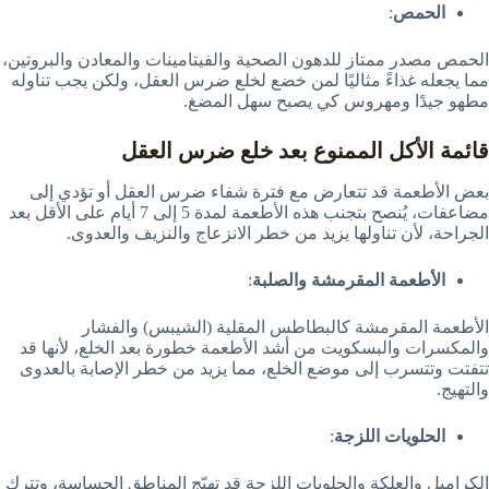
الحمص
:
الحمص مصدر ممتاز للدهون الصحية والفيتامينات والمعادن والبروتين،
مما يجعله غذاءً مثاليًا لمن خضع لخلع ضرس العقل، ولكن يجب تناوله
مطهو جيدًا ومهروس كي يصبح سهل المضغ.
قائمة الأكل الممنوع بعد خلع ضرس العقل
بعض الأطعمة قد تتعارض مع فترة شفاء ضرس العقل أو تؤدي إلى
مضاعفات، يُنصح بتجنب هذه الأطعمة لمدة 5 إلى 7 أيام على الأقل بعد
الجراحة، لأن تناولها يزيد من خطر الانزعاج والنزيف والعدوى.
الأطعمة المقرمشة والصلبة
:
الأطعمة المقرمشة كالبطاطس المقلية (الشيبس) والفشار
والمكسرات والبسكويت من أشد الأطعمة خطورة بعد الخلع، لأنها قد
تتفتت وتتسرب إلى موضع الخلع، مما يزيد من خطر الإصابة بالعدوى
والتهيج.
الحلويات اللزجة
:
الكراميل والعلكة والحلويات اللزجة قد تهيّج المناطق الحساسة، وتترك