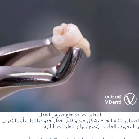
التعليمات بعد خلع ضرس العقل
لضمان التئام الجرح بشكل جيد وتقليل خطر حدوث التهاب أو ما يُعرف
بـ”التجويف الجاف”، يُنصح باتباع التعليمات التالية: