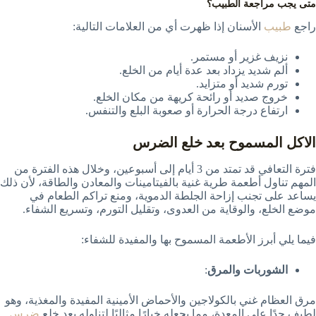
متى يجب مراجعة الطبيب؟
راجع
طبيب
الأسنان إذا ظهرت أي من العلامات التالية:
نزيف غزير أو مستمر.
ألم شديد يزداد بعد عدة أيام من الخلع.
تورم شديد أو متزايد.
خروج صديد أو رائحة كريهة من مكان الخلع.
ارتفاع درجة الحرارة أو صعوبة البلع والتنفس.
الاكل المسموح بعد خلع الضرس
فترة التعافي قد تمتد من 3 أيام إلى أسبوعين، وخلال هذه الفترة من
المهم تناول أطعمة طرية غنية بالفيتامينات والمعادن والطاقة، لأن ذلك
يساعد على تجنب إزاحة الجلطة الدموية، ومنع تراكم الطعام في
موضع الخلع، والوقاية من العدوى، وتقليل التورم، وتسريع الشفاء.
فيما يلي أبرز الأطعمة المسموح بها والمفيدة للشفاء:
الشوربات والمرق
:
مرق العظام غني بالكولاجين والأحماض الأمينية المفيدة والمغذية، وهو
لطيف جدًا على المعدة، مما يجعله خيارًا مثاليًا لتناوله بعد خلع
ضرس