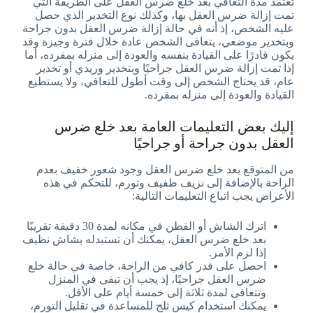
تعتمد مدة التعافي بعد خلع ضرس العقل على الطريقة التي
تمت إزالة ضرس العقل بها، وكذلك نوع التخدير الذي حصل
عليه الشخص، إذ أنه في حالة إزالة ضرس العقل بدون جراحة
وبتخدير موضعي، يتعافى الشخص عادة خلال فترة وجيزة وقد
يكون قادرًا على القيادة بنفسه والعودة إلى منزله بمفرده، أما
إذا تمت إزالة ضرس العقل جراحيًا وبتخدير وريدي أو تخدير
عام، قد يحتاج الشخص إلى وقت أطول للتعافي، ولا يستطيع
القيادة والعودة إلى منزله بمفرده.
إليك بعض التعليمات العامة بعد خلع ضرس
العقل بدون جراحة أو جراحيًا
من المتوقع بعد خلع ضرس العقل وجود شعور خفيف بعدم
الراحة بالإضافة إلى نزيف طفيف وتورم، للتحكم في هذه
الأعراض يجب اتباع التعليمات التالية:
اترك الشاش أو القطن في مكانه لمدة 30 دقيقة تقريبًا
بعد خلع ضرس العقل، يمكنك أن تستبدله بشاش نظيف
إذا لزم الأمر.
احصل على قدر كافي من الراحة، خاصة في حالة خلع
ضرس العقل جراحيًا، إذ يجب أن تبقى في المنزل
وتتعافى لمدة ثلاثة إلى خمسة أيام على الأقل.
يمكنك استخدام كيس ثلج للمساعدة في تقليل التورم،