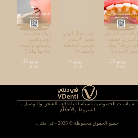
إزالة جير الأسنان
كيف تختار ألوان
أنواع فطريات
بالمنزل: حقيقة
تقويم الأسنان
الفم بالصور
أم خرافة؟ وهل
للبشرة الحنطية
وأسبابها وكيفية
تضر الأسنان؟
والبيضاء؟
علاجها نهائيًا؟
يوليو 28,
يوليو 19,
يوليو 15,
2026
2026
2026
سياسات الخصوصية
-
سياسات الدفع
-
الشحن والتوصيل
-
الشروط والأحكام
جميع الحقوق محفوظة © 2026 - ڤي دنتي.