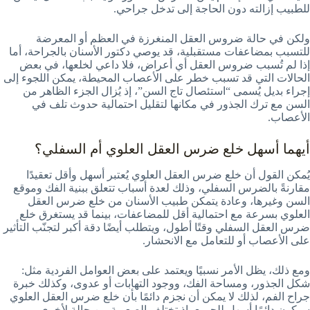
للطبيب إزالته دون الحاجة إلى تدخل جراحي.
ولكن في حالة ضروس العقل المنغرزة في العظم أو المعرضة
للتسبب بمضاعفات مستقبلية، قد يوصي دكتور الأسنان بالجراحة، أما
إذا لم تُسبب ضروس العقل أي أعراض، فلا داعي لخلعها، في بعض
الحالات التي قد تسبب خطر على الأعصاب المحيطة، يمكن اللجوء إلى
إجراء بديل يُسمى “استئصال تاج السن”، إذ يُزال الجزء الظاهر من
السن مع ترك الجذور في مكانها لتقليل احتمالية حدوث تلف في
الأعصاب.
أيهما أسهل خلع ضرس العقل العلوي أم السفلي؟
يُمكن القول أن خلع ضرس العقل العلوي يُعتبر أسهل وأقل تعقيدًا
مقارنةً بالضرس السفلي، وذلك لعدة أسباب تتعلق ببنية الفك وموقع
السن وغيرها، وعادة يتمكن طبيب الأسنان من خلع ضرس العقل
العلوي بسرعة مع احتمالية أقل للمضاعفات، بينما قد يستغرق خلع
ضرس العقل السفلي وقتًا أطول، ويتطلب أيضًا دقة أكبر لتجنّب التأثير
على الأعصاب أو للتعامل مع الانحشار.
ومع ذلك، يظل الأمر نسبيًا ويعتمد على بعض العوامل الفردية مثل:
شكل الجذور، ومساحة الفك، ووجود التهابات أو عدوى، وكذلك خبرة
جراح الفم، لذلك لا يمكن أن نجزم دائمًا بأن خلع ضرس العقل العلوي
سيكون دائمًا أسهل للجميع، إذ تختلف الصعوبة من حالة لأخرى.