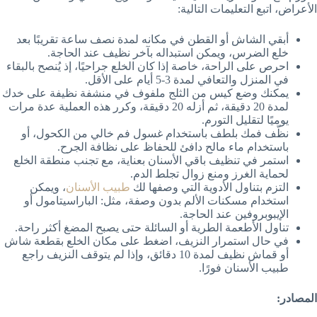
الأعراض، اتبع التعليمات التالية:
أبقي الشاش أو القطن في مكانه لمدة نصف ساعة تقريبًا بعد
خلع الضرس، ويمكن استبداله بآخر نظيف عند الحاجة.
احرص على الراحة، خاصة إذا كان الخلع جراحيًا، إذ يُنصح بالبقاء
في المنزل والتعافي لمدة 3-5 أيام على الأقل.
يمكنك وضع كيس من الثلج ملفوف في منشفة نظيفة على خدك
لمدة 20 دقيقة، ثم أزله 20 دقيقة، وكرر هذه العملية عدة مرات
يوميًا لتقليل التورم.
نظّف فمك بلطف باستخدام غسول فم خالي من الكحول، أو
باستخدام ماء مالح دافئ للحفاظ على نظافة الجرح.
استمر في تنظيف باقي الأسنان بعناية، مع تجنب منطقة الخلع
لحماية الغرز ومنع زوال تجلط الدم.
التزم بتناول الأدوية التي وصفها لك
طبيب الأسنان
، ويمكن
استخدام مسكنات الألم بدون وصفة، مثل: الباراسيتامول أو
الإيبوبروفين عند الحاجة.
تناول الأطعمة الطرية أو السائلة حتى يصبح المضغ أكثر راحة.
في حال استمرار النزيف، اضغط على مكان الخلع بقطعة شاش
أو قماش نظيف لمدة 10 دقائق، وإذا لم يتوقف النزيف راجع
طبيب الأسنان فورًا.
المصادر: