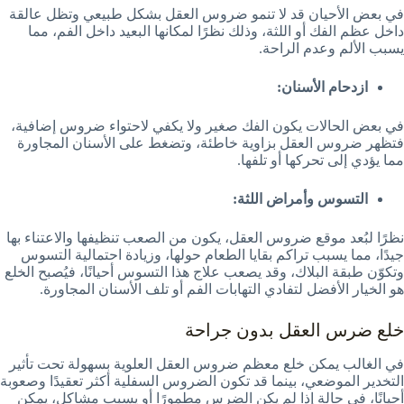
في بعض الأحيان قد لا تنمو ضروس العقل بشكل طبيعي وتظل عالقة
داخل عظم الفك أو اللثة، وذلك نظرًا لمكانها البعيد داخل الفم، مما
يسبب الألم وعدم الراحة.
ازدحام الأسنان:
في بعض الحالات يكون الفك صغير ولا يكفي لاحتواء ضروس إضافية،
فتظهر ضروس العقل بزاوية خاطئة، وتضغط على الأسنان المجاورة
مما يؤدي إلى تحركها أو تلفها.
التسوس وأمراض اللثة:
نظرًا لبُعد موقع ضروس العقل، يكون من الصعب تنظيفها والاعتناء بها
جيدًا، مما يسبب تراكم بقايا الطعام حولها، وزيادة احتمالية التسوس
وتكوّن طبقة البلاك، وقد يصعب علاج هذا التسوس أحيانًا، فيُصبح الخلع
هو الخيار الأفضل لتفادي التهابات الفم أو تلف الأسنان المجاورة.
خلع ضرس العقل بدون جراحة
في الغالب يمكن خلع معظم ضروس العقل العلوية بسهولة تحت تأثير
التخدير الموضعي، بينما قد تكون الضروس السفلية أكثر تعقيدًا وصعوبة
أحيانًا، في حالة إذا لم يكن الضرس مطمورًا أو يسبب مشاكل، يمكن