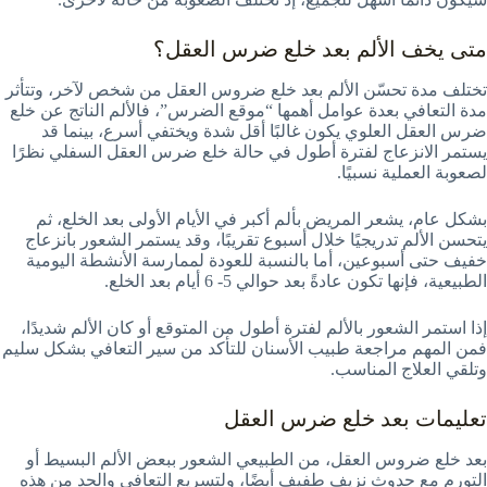
متى يخف الألم بعد خلع ضرس العقل؟
تختلف مدة تحسّن الألم بعد خلع ضروس العقل من شخص لآخر، وتتأثر
مدة التعافي بعدة عوامل أهمها “موقع الضرس”، فالألم الناتج عن خلع
ضرس العقل العلوي يكون غالبًا أقل شدة ويختفي أسرع، بينما قد
يستمر الانزعاج لفترة أطول في حالة خلع ضرس العقل السفلي نظرًا
لصعوبة العملية نسبيًا.
بشكل عام، يشعر المريض بألم أكبر في الأيام الأولى بعد الخلع، ثم
يتحسن الألم تدريجيًا خلال أسبوع تقريبًا، وقد يستمر الشعور بانزعاج
خفيف حتى أسبوعين، أما بالنسبة للعودة لممارسة الأنشطة اليومية
الطبيعية، فإنها تكون عادةً بعد حوالي 5- 6 أيام بعد الخلع.
إذا استمر الشعور بالألم لفترة أطول من المتوقع أو كان الألم شديدًا،
فمن المهم مراجعة طبيب الأسنان للتأكد من سير التعافي بشكل سليم
وتلقي العلاج المناسب.
تعليمات بعد خلع ضرس العقل
بعد خلع ضروس العقل، من الطبيعي الشعور ببعض الألم البسيط أو
التورم مع حدوث نزيف طفيف أيضًا، ولتسريع التعافي والحد من هذه