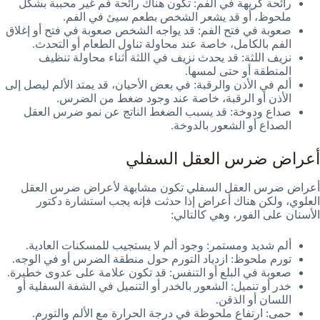
رائحة كريهة في الفم: تكون هناك رائحة فم غير محببة بشكل
ملحوظ، أو قد يشعر الشخص بطعم سيئ في الفم.
صعوبة في فتح الفم: قد يواجه الشخص صعوبة في فتح أو إغلاق
الفم بالكامل، خاصة عند محاولة تناول الطعام أو التحدث.
نزيف اللثة: قد يحدث نزيف في اللثة أثناء محاولة تنظيف
المنطقة أو حتى لمسها.
ألم في الأذن والرقبة: في بعض الأحيان، قد يمتد الألم ليصل إلى
الأذن أو الرقبة، خاصة عند وجود ضغط من الضرس.
صداع ودوخة: قد يسبب الضغط الناتج عن نمو ضرس العقل
الصداع أو الشعور بالدوخة.
أعراض ضرس العقل السفلي
أعراض ضرس العقل السفلي تكون مشابهة لأعراض ضرس العقل
العلوي، ولكن هناك أعراض إذا حدثت فإنه يجب استشارة دكتور
الأسنان على الفور، وهي كالتالي:
ألم شديد ومستمر: وجود ألم لا يستجيب للمسكنات العادية.
تورم ملحوظ: ازدياد التورم حول منطقة الضرس أو في الوجه.
صعوبة في البلع أو التنفس: قد تكون علامة على عدوى خطيرة.
خدر أو تنميل: الشعور بالخدر أو التنميل في الشفة السفلية أو
اللسان أو الذقن.
حمى: ارتفاع ملحوظة في درجة الحرارة مع الألم والتورم.