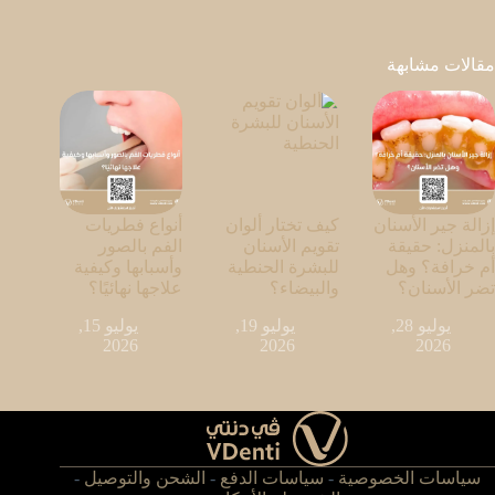
مقالات مشابهة
إزالة جير الأسنان
كيف تختار ألوان
أنواع فطريات
بالمنزل: حقيقة
تقويم الأسنان
الفم بالصور
أم خرافة؟ وهل
للبشرة الحنطية
وأسبابها وكيفية
تضر الأسنان؟
والبيضاء؟
علاجها نهائيًا؟
يوليو 28,
يوليو 19,
يوليو 15,
2026
2026
2026
سياسات الخصوصية
-
سياسات الدفع
-
الشحن والتوصيل
-