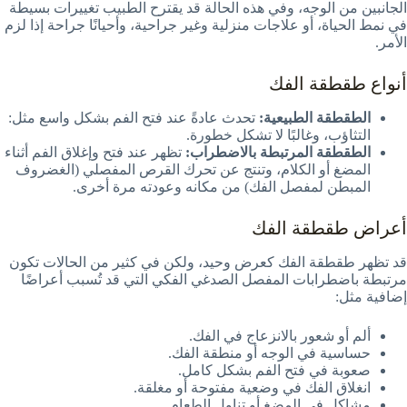
الجانبين من الوجه، وفي هذه الحالة قد يقترح الطبيب تغييرات بسيطة
في نمط الحياة، أو علاجات منزلية وغير جراحية، وأحيانًا جراحة إذا لزم
الأمر.
أنواع طقطقة الفك
الطقطقة الطبيعية:
تحدث عادةً عند فتح الفم بشكل واسع مثل:
التثاؤب، وغالبًا لا تشكل خطورة.
الطقطقة المرتبطة بالاضطراب:
تظهر عند فتح وإغلاق الفم أثناء
المضغ أو الكلام، وتنتج عن تحرك القرص المفصلي (الغضروف
المبطن لمفصل الفك) من مكانه وعودته مرة أخرى.
أعراض طقطقة الفك
قد تظهر طقطقة الفك كعرض وحيد، ولكن في كثير من الحالات تكون
مرتبطة باضطرابات المفصل الصدغي الفكي التي قد تُسبب أعراضًا
إضافية مثل:
ألم أو شعور بالانزعاج في الفك.
حساسية في الوجه أو منطقة الفك.
صعوبة في فتح الفم بشكل كامل.
انغلاق الفك في وضعية مفتوحة أو مغلقة.
مشاكل في المضغ أو تناول الطعام.