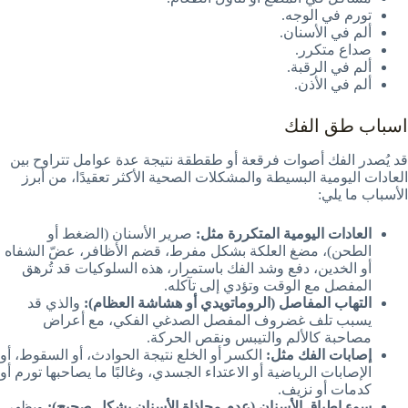
تورم في الوجه.
ألم في الأسنان.
صداع متكرر.
ألم في الرقبة.
ألم في الأذن.
اسباب طق الفك
قد يُصدر الفك أصوات فرقعة أو طقطقة نتيجة عدة عوامل تتراوح بين
العادات اليومية البسيطة والمشكلات الصحية الأكثر تعقيدًا، من أبرز
الأسباب ما يلي:
العادات اليومية المتكررة مثل:
صرير الأسنان (الضغط أو
الطحن)، مضغ العلكة بشكل مفرط، قضم الأظافر، عضّ الشفاه
أو الخدين، دفع وشد الفك باستمرار، هذه السلوكيات قد تُرهق
المفصل مع الوقت وتؤدي إلى تآكله.
التهاب المفاصل (الروماتويدي أو هشاشة العظام):
والذي قد
يسبب تلف غضروف المفصل الصدغي الفكي، مع أعراض
مصاحبة كالألم والتيبس ونقص الحركة.
إصابات الفك مثل:
الكسر أو الخلع نتيجة الحوادث، أو السقوط، أو
الإصابات الرياضية أو الاعتداء الجسدي، وغالبًا ما يصاحبها تورم أو
كدمات أو نزيف.
سوء إطباق الأسنان (عدم محاذاة الأسنان بشكل صحيح):
ويظهر