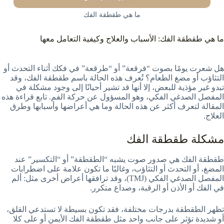
ما هي طقطقة الفك
ما هي طقطقة الفك: الأسباب والعلاج وكيفية التعامل معها
هل شعرت يومًا بصوت “فرقعة” أو “طرقعة” في فكك أثناء التحدث أو
التثاؤب أو مضغ الطعام؟ تُعرف هذه الحالة باسم طقطقة الفك، وقد
تبدو غير مؤذية للبعض، إلا أنها قد تشير أحيانًا إلى وجود مشكلة في
المفصل الصدغي الفكي، وهو المسؤول عن حركة الفم. تابع قراءة هذه
المقالة لتعرف أكثر عن هذه الحالة وما هي أعراضها وأسبابها وطرق
العلاج.
مشكلة طقطقة الفك
طقطقة الفك هي صدور صوت يشبه “الطقطقة” أو “التكسير” عند
المضغ، أو التحدث أو التثاؤب، وغالبًا ما تكون علامة على اضطرابات
المفصل الصدغي الفكي (TMJ)، وقد ترافقها أعراض أخرى مثل: ألم
في الفك أو الأذن أو الرقبة، وصداع متكرر.
تظهر الطقطقة بدرجات مختلفة، فقد تكون بسيطة لا تستدعي القلق،
أو شديدة تؤثر على جانب واحد مثل طقطقة الفك الأيمن أو على كلا