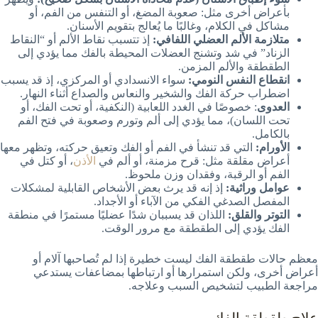
بأعراض أخرى مثل: صعوبة المضغ، أو التنفس من الفم، أو
مشاكل في الكلام، وغالبًا ما يُعالج بتقويم الأسنان.
متلازمة الألم العضلي اللفافي:
إذ تتسبب نقاط الألم أو “النقاط
الزناد” في شد وتشنج العضلات المحيطة بالفك مما يؤدي إلى
الطقطقة والألم المزمن.
انقطاع النفس النومي:
سواء الانسدادي أو المركزي، إذ قد يسبب
اضطراب حركة الفك والشخير والنعاس والصداع أثناء النهار.
العدوى
: خصوصًا في الغدد اللعابية (النكفية، أو تحت الفك، أو
تحت اللسان)، مما يؤدي إلى ألم وتورم وصعوبة في فتح الفم
بالكامل.
الأورام:
التي قد تنشأ في الفم أو الفك وتعيق حركته، وتظهر معها
أعراض مقلقة مثل: قرح مزمنة، أو ألم في
الأذن
، أو كتل في
الفم أو الرقبة، وفقدان وزن ملحوظ.
عوامل وراثية:
إذ إنه قد يرث بعض الأشخاص القابلية لمشكلات
المفصل الصدغي الفكي من الآباء أو الأجداد.
التوتر والقلق:
اللذان قد يسببان شدًا عضليًا مستمرًا في منطقة
الفك يؤدي إلى الطقطقة مع مرور الوقت.
معظم حالات طقطقة الفك ليست خطيرة إذا لم تُصاحبها آلام أو
أعراض أخرى، ولكن استمرارها أو ارتباطها بمضاعفات يستدعي
مراجعة الطبيب لتشخيص السبب وعلاجه.