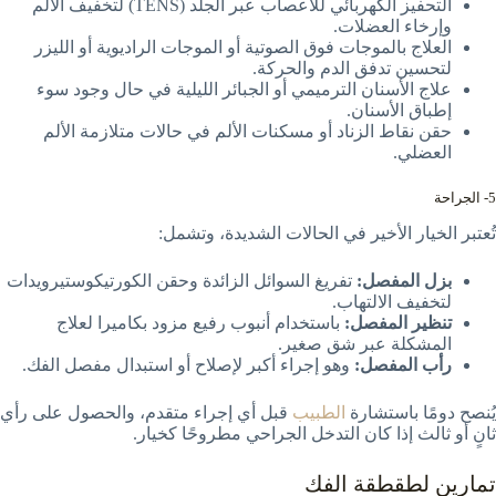
التحفيز الكهربائي للأعصاب عبر الجلد (TENS) لتخفيف الألم
وإرخاء العضلات.
العلاج بالموجات فوق الصوتية أو الموجات الراديوية أو الليزر
لتحسين تدفق الدم والحركة.
علاج الأسنان الترميمي أو الجبائر الليلية في حال وجود سوء
إطباق الأسنان.
حقن نقاط الزناد أو مسكنات الألم في حالات متلازمة الألم
العضلي.
5- الجراحة
تُعتبر الخيار الأخير في الحالات الشديدة، وتشمل:
بزل المفصل:
تفريغ السوائل الزائدة وحقن الكورتيكوستيرويدات
لتخفيف الالتهاب.
تنظير المفصل:
باستخدام أنبوب رفيع مزود بكاميرا لعلاج
المشكلة عبر شق صغير.
رأب المفصل:
وهو إجراء أكبر لإصلاح أو استبدال مفصل الفك.
يُنصح دومًا باستشارة
الطبيب
قبل أي إجراء متقدم، والحصول على رأي
ثانٍ أو ثالث إذا كان التدخل الجراحي مطروحًا كخيار.
تمارين لطقطقة الفك