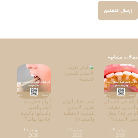
إرسال التعليق
مقالات مشابهة
إزالة جير الأسنان
كيف تختار ألوان
أنواع فطريات
بالمنزل: حقيقة
تقويم الأسنان
الفم بالصور
أم خرافة؟ وهل
للبشرة الحنطية
وأسبابها وكيفية
تضر الأسنان؟
والبيضاء؟
علاجها نهائيًا؟
يوليو 28,
يوليو 19,
يوليو 15,
2026
2026
2026