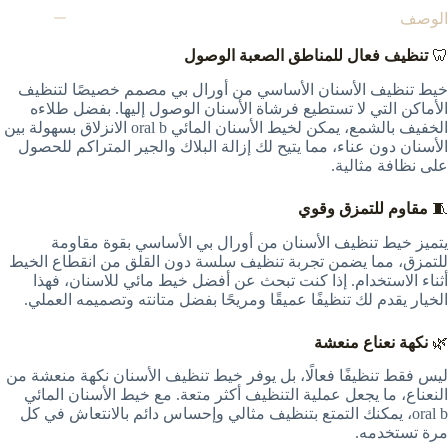
الوصف
🦷
تنظيف فعال للمناطق الصعبة الوصول
خيط تنظيف الأسنان الأساسي من أورال بي مصمم خصيصًا لتنظيف
الأماكن التي لا تستطيع فرشاة الأسنان الوصول إليها. بفضل طلاءه
الخفيف بالشمع، يمكن لخيط الأسنان المائي oral b الانزلاق بسهولة بين
الأسنان دون عناء، مما يتيح لك إزالة البلاك والجير المتراكم للحصول
على نظافة مثالية.
🧵
مقاوم للتمزق وقوي
يتميز خيط تنظيف الأسنان من أورال بي الأساسي بقوة مقاومة
للتمزق، مما يضمن تجربة تنظيف سلسة دون القلق من انقطاع الخيط
أثناء الاستخدام. إذا كنت تبحث عن أفضل خيط مائي للاسنان، فهذا
الخيار يقدم لك تنظيفًا عميقًا ومريحًا بفضل متانته وتصميمه العملي.
🌿
نكهة نعناع منعشة
ليس فقط تنظيفًا فعالًا، بل يوفر خيط تنظيف الأسنان نكهة منعشة من
النعناع، ما يجعل عملية التنظيف أكثر متعة. مع خيط الأسنان المائي
oral b، يمكنك التمتع بتنظيف مثالي وإحساس دائم بالانتعاش في كل
مرة تستخدمه.