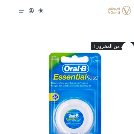
لتجاوز
لى
لمحتوى
انتهى من المخزون!