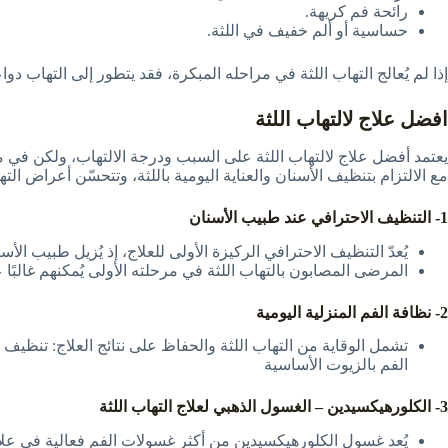
رائحة فم كريهة.
حساسية أو ألم خفيف في اللثة.
إذا لم يُعالج التهاب اللثة في مراحله المبكرة، فقد يتطور إلى التهاب د
افضل علاج لالتهاب اللثة
يعتمد أفضل علاج لالتهاب اللثة على السبب ودرجة الالتهاب، ولكن في معظ
مع الالتزام بتنظيف الأسنان والعناية اليومية باللثة، وتتحسّن أعراض التها
1- التنظيف الاحترافي عند طبيب الأسنان
يُعدّ التنظيف الاحترافي الركيزة الأولى للعلاج، إذ يُزيل طبيب ا
المرضى المصابون بالتهاب اللثة في مرحلته الأولى يُمكنهم غالبً
2- نظافة الفم المنزلية اليومية
تشمل الوقاية من التهاب اللثة والحفاظ على نتائج العلاج: تنظيف 
الفم بالزيوت الأساسية
3- الكلورهيكسيدين – الغسول الذهبي لعلاج التهاب اللثة
يُعد غسول الكلورهيكسيدين من أكثر غسولات الفم فعالية في علاج التهاب اللثة، ويُستخدم عادةً بكمية 