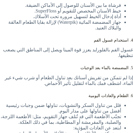
فرشاة ما بين الأسنان للوصول إلى الأماكن الضيقة.
خيط الأسنان المخصص للتقويم أو SuperFloss.
أداة إدخال الخيط لتسهيل مروره تحت الأسلاك.
جهاز المضمضة المائية (Waterpik) لإزالة بقايا الطعام العالقة
والبلاك العنيد.
4. استخدام غسول الفم
غسول الفم بالفلورايد يعزز قوة المينا ويصل إلى المناطق التي يصعب
تنظيفها.
5. المضمضة بالماء بعد الوجبات
إذا لم تتمكن من تفريش أسنانك بعد تناول الطعام أو شرب شيء غير
الماء، اشطف فمك بالماء لتقليل تأثير الأحماض.
6. الطعام والعادات اليومية
قلل من تناول السكر والنشويات، تناولها ضمن وجبات رئيسية
أفضل من تناولها على مدار اليوم.
تجنّب الأطعمة التي قد تُتلف جهاز التقويم، مثل: الأطعمة اللزجة،
والصلبة، والمقرمشة أو المطاطية، بما في ذلك العلكة.
ابتعد عن العادات المؤذية: