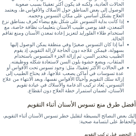
الحالات العادية، ولكنه قد يكون أكثر تعقيدًا بسبب صعوبة
الوصول إلى بعض المناطق حول الأسلاك والأقواس.ط، ويعتمد
العلاج بشكل أساسي على مكان التسوس وحجمه.
إذا كانت بداية التسوس على شكل بقع بيضاء تُعرف بمناطق نزع
التمعدن، فقد يوصي طبيب الأسنان بتعليمات نظافة خاصة، مع
استخدام طلاء الفلورايد لتعزيز إعادة تمعدن الأسنان ومنع تفاقم
الحالة.
أما إذا كان التسوس صغيرًا وفي منطقة يمكن الوصول إليها
بسهولة، فيمكن علاجه دون الحاجة لإزالة التقويم، إذ يقوم
الطبيب بتخدير السن، ثم إزالة الجزء المتسوس باستخدام
المثقاب، ويضع حشوة بلون السن لاستعادة شكله ووظيفته.
في الحالات الأكثر تعقيدًا، مثل: وجود تسوس تحت الأقواس أو
عدة تسوسات في أماكن يصعب علاجها، قد يحتاج الطبيب إلى
إزالة سلك التقويم وأحيانًا الأقواس نفسها، وبعد الانتهاء من علاج
التسوس، يُعاد تركيب الدعامة والأسلاك في عيادة تقويم
الأسنان، لضمان استمرار خطة العلاج دون انقطاع.
أفضل طرق منع تسوس الأسنان أثناء التقويم
إليك بعض النصائح البسيطة لتقليل خطر تسوس الأسنان أثناء التقويم،
والحفاظ على ابتسامة صحية:
1. التحضير قبل تركيب التقويم