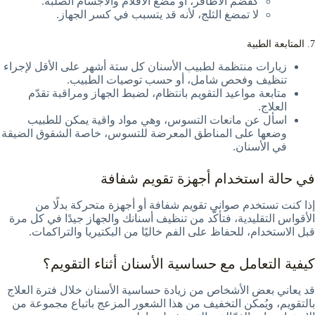
كقضم الأظافر، أو مضغ الأقلام والأجسام الصلبة.
لا تمضغ الثلج، لأنه قد يتسبب في كسر الجهاز.
7. المتابعة الطبية
زيارات منتظمة لطبيب الأسنان كل ستة أشهر على الأقل لإجراء
تنظيف وفحص شامل، أو حسب توصيات الطبيب.
متابعة مواعيد التقويم بانتظام، لضبط الجهاز ومراقبة تقدّم
العلاج.
اسأل عن مانعات التسوس، وهي مواد واقية يمكن للطبيب
وضعها على المناطق المعرضة للتسوس، خاصة الشقوق الضيقة
في الأسنان.
في حالة استخدام أجهزة تقويم شفافة
إذا كنت تستخدم صواني تقويم شفافة أو أجهزة متحركة بدلًا من
الأقواس التقليدية، فتأكّد من تنظيف أسنانك والجهاز جيدًا في كل مرة
قبل الاستخدام، للحفاظ على الفم خاليًا من البكتيريا والتراكمات.
كيفية التعامل مع حساسية الأسنان أثناء التقويم؟
قد يعاني بعض الأشخاص من زيادة حساسية الأسنان خلال فترة العلاج
بالتقويم، ويُمكن التخفيف من هذا الشعور المزعج باتباع مجموعة من