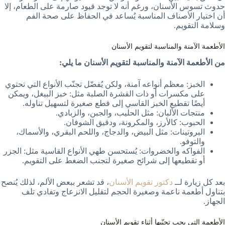
حدوث تسوس الأسنان، ورغم أنه لا توجد قيود صارمة على الطعام، إلا
أن اختيار الأصناف المناسبة يُساعد في الحفاظ على صحة الفم
وسلامة التقويم.
الأطعمة الآمنة والمناسبة لتقويم الأسنان
من الأطعمة الآمنة والمناسبة لتقويم الأسنان ما يلي:
الخبز: معظم أنواعه آمنة، ولكن يُفضّل تجنّب الأنواع التي تحتوي
على مكسرات أو ذات القشرة الصلبة مثل: خبز البيغل، ويمكن
أيضًا تقطيع الخبز القاسي إلى قطع صغيرة لتسهيل تناوله.
منتجات الألبان: مثل الحليب، والجبن، والزبادي.
الحبوب: كالأرز، والمكرونة، ودقيق الشوفان.
البروتينات: مثل البيض، والدجاج، واللحم البقري، والأسماك،
والتوفو.
الفواكه والخضروات: يُستحسن طهي الأنواع القاسية مثل: الجزر
أو تقطيعها إلى شرائح صغيرة لتجنب الضغط على التقويم.
بعد كل زيارة لــ
دكتور تقويم الأسنان
، قد تشعر ببعض الألم، لذلك يُنصح
بتناول أطعمة ناعمة وصغيرة الحجم لتقليل الانزعاج وتفادي تلف
الجهاز.
الأطعمة التي يجب تجنّبها أثناء تقويم الأسنان