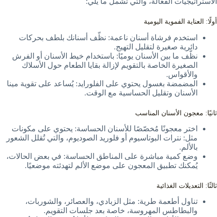
الاستراتيجيات الفعّالة، والتي تشمل ما يلي:
أولًا: العناية الفموية اليومية
استخدم فرشاة أسنان ناعمة: نظّف أسنانك بلطف بحركات
دائرية صغيرة لتقليل التهيج.
نظّف ما بين الأسنان يوميًا: باستخدام خيط الأسنان أو الفرش
الصغيرة الخاصة بالتقويم لإزالة بقايا الطعام حول الأسلاك
والأقواس.
المضمضة بغسول يحتوي على الفلورايد: يُساعد على تقوية مينا
الأسنان وتقليل الحساسية مع الوقت.
ثانيًا: معجون الأسنان المناسب
اختر معجونًا مُخصّصًا للأسنان الحساسة: يحتوي على مكونات
مثل: نترات البوتاسيوم أو فلوريد الصوديوم، والتي تُقلل الشعور
بالألم.
وضع كمية مباشرة على المناطق الحساسة: في بعض الحالات،
يُمكنك تطبيق المعجون على موضع الألم لتهدئته موضعيًا.
ثالثًا: التعديلات الغذائية
تناول أطعمة طرية: مثل الزبادي، والعصائر، والشوربات،
والبطاطس المهروسة، خاصة بعد جلسات التقويم.