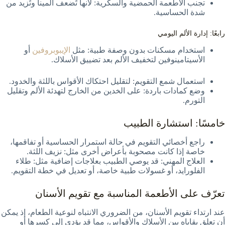
تجنب الأطعمة الحمضية والسكرية: لأنها تُضعف المينا وتُزيد من
شدة الحساسية.
رابعًا: إدارة الألم اليومي
استخدام مسكنات بدون وصفة طبية: مثل
الإيبوبروفين
أو
الأسيتامينوفين لتخفيف الألم بعد تضييق الأسلاك.
استعمال شمع التقويم: لتقليل احتكاك الأقواس باللثة والخدود.
وضع كمادات باردة: على الخدين من الخارج لتهدئة الألم وتقليل
التورم.
خامسًا: استشارة الطبيب
راجع أخصائي التقويم في حالة استمرار الحساسية أو تفاقمها،
خاصة إذا كانت مصحوبة بأعراض أخرى مثل: نزيف اللثة.
العلاج المهني: قد يوصي الطبيب بعلاجات إضافية مثل: طلاء
الفلورايد، أو غسولات طبية خاصة، أو تعديل في خطة التقويم.
تعرّف على الأطعمة المناسبة مع تقويم الأسنان
عند ارتداء تقويم الأسنان، من الضروري الانتباه لنوعية الطعام، إذ يمكن
أن تعلق بقاياه بين الأسلاك والأقواس، مما قد يؤدي إلى كسرها أو