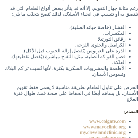
رغم متانة جهاز التقويم، إلا أنه قد يتأثر ببعض أنواع الطعام التي قد
تلتصق به أو تتسبب في انحناء الأسلاك، لذلك يُنصح بتجنّب ما يلي:
الفشار (خاصة حباته الصلبة).
المكسرات.
رقائق التورتيلا.
الكراميل والحلوى اللزجة.
الذرة على العرنوس (يُفضل إزالة الحبوب قبل الأكل).
قضم الفواكه الصلبة، مثل: التفاح مباشرة (يُفضل تقطيعها).
العلكة.
الأطعمة والمشروبات السكرية بكثرة، لأنها تُسبب تراكم البلاك
وتسوس الأسنان.
الحرص على تناول الطعام بطريقة مناسبة لا يحمي فقط تقويم
الأسنان، بل يساهم أيضًا في الحفاظ على صحة فمك طوال فترة
العلاج.
المصادر:
www.colgate.com
www.mayoclinic.org
my.clevelandclinic.org
www.colgate.com