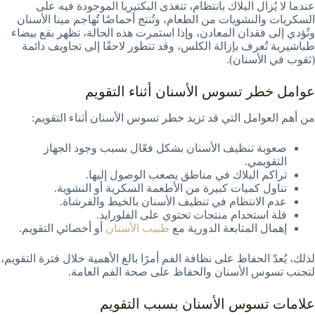
عندما لا يُزال البلاك بانتظام، تتغذى البكتيريا الموجودة فيه على
السكريات والنشويات من الطعام، وتُنتج أحماضًا تُهاجم مينا الأسنان
وتُؤدي إلى فقدان المعادن، وإذا استمرت هذه الحالة، تظهر بقع بيضاء
طباشيرية تُعرف بإزالة الكلس، وقد تتطور لاحقًا إلى تجاويف دائمة
(ثقوب في الأسنان).
عوامل خطر تسوس الأسنان أثناء التقويم
من أهم العوامل التي قد تزيد خطر تسوس الأسنان أثناء التقويم:
صعوبة تنظيف الأسنان بشكل فعّال بسبب وجود الجهاز
التقويمي.
تراكم البلاك في مناطق يصعب الوصول إليها.
تناول كميات كبيرة من الأطعمة السكرية أو النشوية.
عدم الانتظام في تنظيف الأسنان بالخيط والفرشاة.
قلة استخدام منتجات تحتوي على الفلورايد.
إهمال المتابعة الدورية مع
طبيب الأسنان
أو أخصائي التقويم.
لذلك، يُعدّ الحفاظ على نظافة الفم أمرًا بالغ الأهمية خلال فترة التقويم،
لتجنب تسوس الأسنان والحفاظ على صحة الفم العامة.
علامات تسوس الأسنان بسبب التقويم