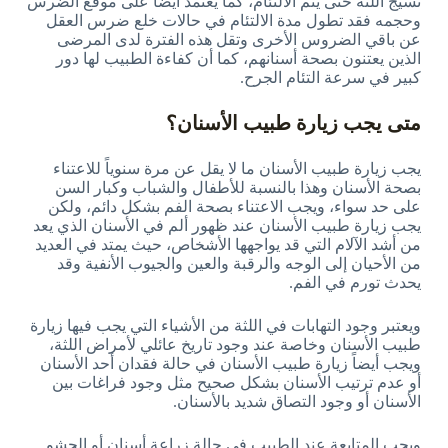
نسيج اللثة حتى يتم الالتئام، كما يعتمد أيضاً على موقع الضرس
وحجمه فقد تطول مدة الالتئام في حالات خلع ضرس العقل
عن باقي الضروس الأخرى وتقل هذه الفترة لدى المرضى
الذين يعتنون بصحة أسنانهم، كما أن كفاءة الطبيب لها دور
كبير في سرعة التئام الجرح.
متى يجب زيارة طبيب الأسنان؟
يجب زيارة طبيب الأسنان ما لا يقل عن مرة سنوياً للاعتناء
بصحة الأسنان وهذا بالنسبة للأطفال والشباب وكبار السن
على حد سواء، ويجب الاعتناء بصحة الفم بشكل دائم، ولكن
يجب زيارة طبيب الأسنان عند ظهور ألم في الأسنان الذي يعد
من أشد الآلام التي قد يواجهها الأشخاص، حيث يمتد في العديد
من الأحيان إلى الوجه والرقبة والعين والجيوب الأنفية وقد
يحدث تورم في الفم.
ويعتبر وجود التهابات في اللثة من الأشياء التي يجب فيها زيارة
طبيب الأسنان وخاصة عند وجود تاريخ عائلي لأمراض اللثة،
ويجب أيضاً زيارة طبيب الأسنان في حالة فقدان أحد الأسنان
أو عدم ترتيب الأسنان بشكل صحيح مثل وجود فراغات بين
الأسنان أو وجود التصاق شديد بالأسنان.
ويجب المتابعة عند الطبيب في حالة زراعة أسنان أو الحشو