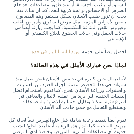
السابق أو تركيب تاج سابقا أو عند ظهور مضاعفات بعد خلع
الضرس أو الإحساس برائحة كريهة للفم، كما أن هناك فئة
يجب أن تزور طبيب الأسنان بشكل مستمر وهم المصابون
ببعض الأمراض المزمنة مثل مرض السكري وأمراض القلب
وفيروس نقص المناعة المكتسبة، كما يجب زيارته أيضاً في
حالات الحمل وفي حالات الخضوع للعلاج الكيميائي أو
الإشعاعي.
احصل ايضاً على: خدمة
توريد اللثة بالليزر في جدة
لماذا نحن خيارك الأمثل في هذه الحالة؟
لأننا نمتلك خبرة كبيرة في تخصص الأسنان فنحن نعمل منذ
سنوات في هذا التخصص وقمنا بإجراء العديد من العمليات
والحشوات وزراعة الأسنان بنجاح، كما نقوم باستخدام أفضل
التقنيات الحديثة التي تزيد من عملية الالتئام والتعافي في
أسرع فترة ممكنة وتقليل احتمالية الإصابة بالمضاعفات
ونستطيع التعامل مع جميع حالات ألم الأسنان.
نقوم أيضاً بتقديم رعاية شاملة قبل خلع الضرس تبعاً لحالة كل
مريض الصحية، كما نقدم هذه الرعاية أيضاً بعد الخلع؛ لتجنب
حدوث أي مضاعفات أو نزيف للمريض وخاصة لدى المرضى