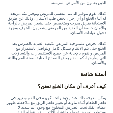
الذين يعانون من الأمراض المزمنة.
كذلك نقوم بتوفير الدعم النفسي للمريض وتوفير بيئة مريحة
له أثناء الخلع أو أي إجراء يخص طب الأسنان، وذلك عن طريق
الاستعانة بفريق مدرب ومتخصص حتى يشعر المريض بالراحة
والأمان خاصة أن العديد من المرضى يشعرون بالخوف بمجرد
دخول عيادات الأسنان.
كذلك نحرص علىبتوجيه المريض بكيفية العناية بالضرس بعد
الخلع حتى يتم الالتئام بشكل كامل ونتواصل باستمرار مع
المريض و نقوم بالإجابة عن جميع الاستفسارات والتساؤلات
التي يطرحها، كما نقدم بعض النصائح للعناية بصحة الفم واللثة
والأسنان.
أسئلة شائعة
كيف أعرف أن مكان الخلع تعفن؟
يمكن معرفة ذلك عند وجود رائحة كريهة في الفم وتغيير في
طعم الطعام أثناء تناوله أو تغيير طعم الريق مع ملاحظة ظهور
عظام الفك تحت الضرس المخلوع مع وجود ألم شديد لا
يستطيع المريض تحمله وانتشار الالتهاب في عظام الفك.