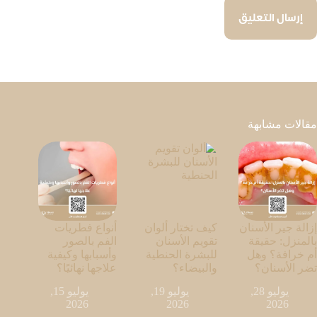
إرسال التعليق
مقالات مشابهة
إزالة جير الأسنان
كيف تختار ألوان
أنواع فطريات
بالمنزل: حقيقة
تقويم الأسنان
الفم بالصور
أم خرافة؟ وهل
للبشرة الحنطية
وأسبابها وكيفية
تضر الأسنان؟
والبيضاء؟
علاجها نهائيًا؟
يوليو 28,
يوليو 19,
يوليو 15,
2026
2026
2026