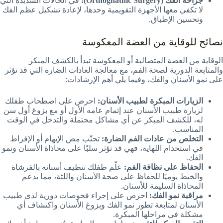
جراحة الفك (Orthognathic Surgery):
في الحالات الشديدة التي
لا تكفي معها الأجهزة التقويمية وحدها، لإعادة تشكيل عظم الفك
وتحسين الإطباق.
نصائح للوقاية من العضة المعكوسة
الوقاية من العضة المتصالبة أو المعكوسة تبدأ بالكشف المبكر
والمتابعة الدورية لصحة الفم، مع معالجة العادات الضارة التي قد تؤثر
على نمو الأسنان والفك، وفيما يلي أهم الإرشادات:
الزيارات المبكرة لطبيب الأسنان:
احرص على اصطحاب طفلك
لزيارة طبيب الأسنان عند إتمام عامه الأول أو مع بزوغ أول سن
له، للكشف المبكر عن أي مشاكل محتملة والتدخل في الوقت
المناسب.
التخلص من عادات الفم الضارة:
تجنّب مص الإبهام أو الإفراط
في استخدام اللهاية، فهي قد تؤثر سلبًا على محاذاة الأسنان ونمو
الفك.
الحفاظ على نظافة الفم:
علّم طفلك تنظيف أسنانه بالفرشاة
والخيط يوميًا للحفاظ على صحة الأسنان واللثة، مما يدعم
المحاذاة السليمة للأسنان.
مراقبة نمو الفك:
احرص على إجراء فحوصات دورية لدى طبيب
الأسنان لمتابعة تطور نمو الفك وبزوغ الأسنان واكتشاف أي
مشكلة في مراحلها المبكرة.