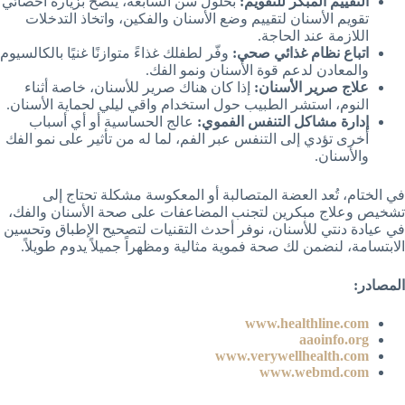
التقييم المبكر للتقويم:
بحلول سن السابعة، يُنصح بزيارة أخصائي
تقويم الأسنان لتقييم وضع الأسنان والفكين، واتخاذ التدخلات
اللازمة عند الحاجة.
اتباع نظام غذائي صحي:
وفّر لطفلك غذاءً متوازنًا غنيًا بالكالسيوم
والمعادن لدعم قوة الأسنان ونمو الفك.
علاج صرير الأسنان:
إذا كان هناك صرير للأسنان، خاصة أثناء
النوم، استشر الطبيب حول استخدام واقي ليلي لحماية الأسنان.
إدارة مشاكل التنفس الفموي:
عالج الحساسية أو أي أسباب
أخرى تؤدي إلى التنفس عبر الفم، لما له من تأثير على نمو الفك
والأسنان.
في الختام، تُعد العضة المتصالبة أو المعكوسة مشكلة تحتاج إلى
تشخيص وعلاج مبكرين لتجنب المضاعفات على صحة الأسنان والفك،
في عيادة دنتي للأسنان، نوفر أحدث التقنيات لتصحيح الإطباق وتحسين
الابتسامة، لنضمن لك صحة فموية مثالية ومظهراً جميلاً يدوم طويلاً.
المصادر:
www.healthline.com
aaoinfo.org
www.verywellhealth.com
www.webmd.com