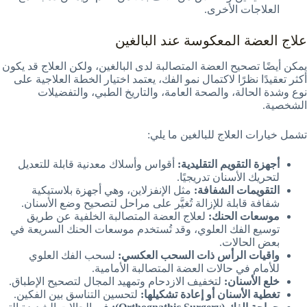
العلاجات الأخرى.
علاج العضة المعكوسة عند البالغين
يمكن أيضًا تصحيح العضة المتصالبة لدى البالغين، ولكن العلاج قد يكون
أكثر تعقيدًا نظرًا لاكتمال نمو الفك، يعتمد اختيار الخطة العلاجية على
نوع وشدة الحالة، والصحة العامة، والتاريخ الطبي، والتفضيلات
الشخصية.
تشمل خيارات العلاج للبالغين ما يلي:
أجهزة التقويم التقليدية:
أقواس وأسلاك معدنية قابلة للتعديل
لتحريك الأسنان تدريجيًا.
التقويمات الشفافة:
مثل الإنفزلاين، وهي أجهزة بلاستيكية
شفافة قابلة للإزالة تُغيَّر على مراحل لتصحيح وضع الأسنان.
موسعات الحنك:
لعلاج العضة المتصالبة الخلفية عن طريق
توسيع الفك العلوي، وقد تُستخدم موسعات الحنك السريعة في
بعض الحالات.
واقيات الرأس ذات السحب العكسي:
لسحب الفك العلوي
للأمام في حالات العضة المتصالبة الأمامية.
خلع الأسنان:
لتخفيف الازدحام وتمهيد المجال لتصحيح الإطباق.
تغطية الأسنان أو إعادة تشكيلها:
لتحسين التناسق بين الفكين.