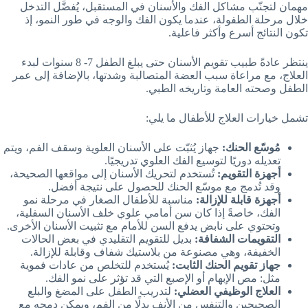
مهمان لتجنّب مشاكل الفك والأسنان في المستقبل، يُفضَّل التدخل
خلال مرحلة الطفولة، عندما يكون الفك والوجه في طور النمو، إذ
تكون النتائج أسرع وأكثر فاعلية.
ينتظر عادةً طبيب تقويم الأسنان حتى يبلغ الطفل 7- 8 سنوات لبدء
العلاج، مع مراعاة سبب العضة المتصالبة وشدتها، بالإضافة إلى عمر
الطفل وصحته العامة وتاريخه الطبي.
تشمل خيارات العلاج للأطفال ما يلي:
مُوسّع الحنك:
جهاز يُثبّت على الأسنان العلوية وسقف الفم، ويتم
تعديله دوريًا لتوسيع الفك العلوي تدريجيًا.
أجهزة التقويم:
تُستخدم لتحريك الأسنان إلى مواقعها الصحيحة،
وقد تُدمج مع موسّع الحنك للحصول على نتيجة أفضل.
أجهزة قابلة للإزالة:
مناسبة للأطفال الصغار في مرحلة نمو
الفك، خاصةً إذا كان سن أمامي علوي خلف الأسنان السفلية،
وتحتوي على نابض يدفع السن للأمام مع تثبيت الأسنان الأخرى.
التقويمات الشفافة:
بديل للتقويم التقليدي في بعض الحالات
الخفيفة، وهي مصنوعة من بلاستيك شفاف وقابلة للإزالة.
جهاز تقويم الحنك الثابت:
يُستخدم للتخلص من عادات فموية
مثل: مص الإبهام أو الإصبع التي قد تؤثر على نمو الفك.
العلاج الوظيفي العضلي:
لتدريب الطفل على المضغ والبلع
الصحيحين والتنفس من الأنف بدلًا من الفم، ويمكن دمجه مع