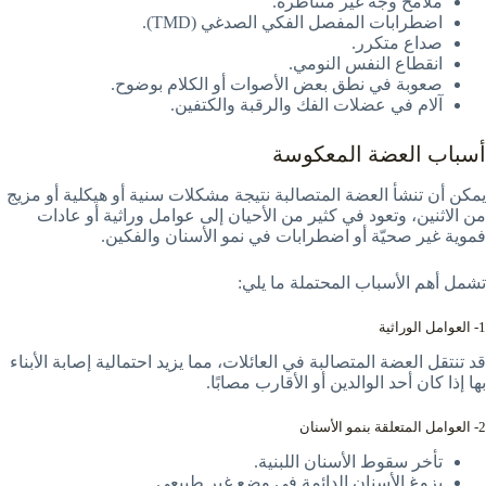
ملامح وجه غير متناظرة.
اضطرابات المفصل الفكي الصدغي (TMD).
صداع متكرر.
انقطاع النفس النومي.
صعوبة في نطق بعض الأصوات أو الكلام بوضوح.
آلام في عضلات الفك والرقبة والكتفين.
أسباب العضة المعكوسة
يمكن أن تنشأ العضة المتصالبة نتيجة مشكلات سنية أو هيكلية أو مزيج
من الاثنين، وتعود في كثير من الأحيان إلى عوامل وراثية أو عادات
فموية غير صحيّة أو اضطرابات في نمو الأسنان والفكين.
تشمل أهم الأسباب المحتملة ما يلي:
1- العوامل الوراثية
قد تنتقل العضة المتصالبة في العائلات، مما يزيد احتمالية إصابة الأبناء
بها إذا كان أحد الوالدين أو الأقارب مصابًا.
2- العوامل المتعلقة بنمو الأسنان
تأخر سقوط الأسنان اللبنية.
بزوغ الأسنان الدائمة في وضع غير طبيعي.