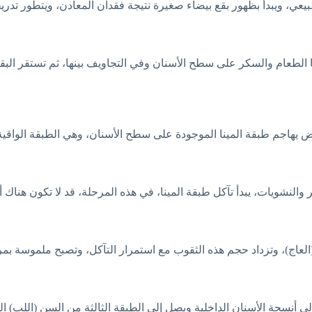
ي، ويبدأ بظهور بقع بيضاء صغيرة نتيجة فقدان المعادن، ويتطور تدري
الطعام والسكر على سطح الأسنان وفي التجاويف بينها، ثم تستقر البقايا
حمض يهاجم طبقة المينا الموجودة على سطح الأسنان، وهي الطبقة الواقية
والنشويات، يبدأ تآكل طبقة المينا، في هذه المرحلة، قد لا تكون هناك
العاج)، وتزداد حجم هذه الثقوب مع استمرار التآكل، وتصبح ملموسة بم
 أنسجة الأسنان الداخلية ويصل إلى الطبقة الثالثة من السن (اللب) ا