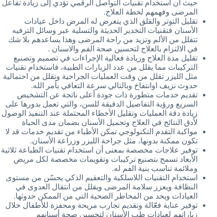
حيث أن استخدام تقنيات التواصل الرقمي تؤدي إلى زيادة تفاعل
المرضى وفهمهم لخطة العلاج.
تقليل التوتر والقلق الذي يتعرض له المرض داخل عيادات
الأسنان فتقنيات التخدير الحديثة والتسلية عبر وسائل الترفيه
تتقلل من الألم وتزيد من راحة المرضى وهذا يساعدهم بلا شك
في الالتزام بالعلاج لتحسين صحة الفم والاسنان .
تقليل مدة العلاج وزيادة فعالية الإجراءات في تصميم وتصنيع
التركيبات مما يقلل من عدد الزيارات الطبية، فاستخدام تقنيات
مثل الليزر تقلل من وقت العمليات الجراحية وتقلل من احتمالية
حدوث نزيف اوانتفاخ وبالتالي سرعة التعافي بأمر الله.
تقديم خدمات متطورة ذات جودة أعلى ناتجة عن التشخيص
السريع ورؤية التفاصيل الدقيقة للسن، والتي تعمل بدورها على
زيادة دقة العمليات وتقليل الأخطاء المحتملة عند التنفيذ الوصول
لأدق النتائج في العلاج وتجميل الأسنان بضمان مدى الحياة
مواكبة التقدم التكنولوجي تمكن الأطباء من تقديم خدمات قد لا
تكون ممكنة بدونها، مثل جراحة الليزر وزراعة الأسنان.
توفير علاجات مخصصة بمعنى أن استخدام تقنيات الطباعة ثلاثية
الأبعاد تسمح بتصنيع تركيبات وتقويمات مخصصة لكل مريض
وملائمة تناسب بنية الفم له.
استخدام التقنيات اللاسلكية والتعقيم الذكي يحسّن من مستوى
النظافة ويعزز سلامة المرضى ويقلل من انتقال العدوى في
العيادات ويحد من المخاطر الصحية التي من الممكن حدوثها.
توفير عناية فعّالة وتقديم تجارب مريحة ومحفزة للأطفال خلال
زياراتهم لعيادات طب الأسنان لتحسين صحة أسنانهم