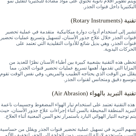
ويتم تطوير أفلام نانوية تحتوي على مواد مضادة للبكتيريا لتقليل نمو
البكتيريا داخل قنوات الجذر.
تقنية (Rotary Instruments)
تشير إلى استخدام أدوات دوارة ميكانيكية متقدمة في عملية تحضير
قنوات الجذر خلال علاج جذور الأسنان، لتسهيل وتسريع عمليات تحضير
قنوات الجذر، وهي بديل شائع للأدوات التقليدية التي تعتمد على
الحركات اليدوية.
تحظى هذه التقنية بشعبية كبيرة بين أطباء الأسنان نظرًا للعديد من
المزايا التي تقدمها، أهمها تسريع عمليات تحضير قنوات الجذر، مما
يقلل من الوقت الذي يحتاجه الطبيب والمريض، وفي نفس الوقت تقوم
بتوسيع دقيق ومتجانس لقنوات الجذر.
تقنية التبريد بالهواء (Air Abrasion)
هذه التقنية تعتمد على استخدام تيار الهواء المضغوط وجسيمات ناعمة
لتبريد المنطقة المحيطة بالسن أثناء إجراءات علاج جذور الأسنان، حيث
يتم توجيه التيار الهوائي البارد باستمرار نحو السن المعنية أثناء العلاج.
يسهم التبريد في تسهيل عملية تحضير قنوات الجذر ويقلل من حساسية
السن، ويُستخدم لإزالة التسوس دون الحاجة إلى الحفر لتخفيف الألم