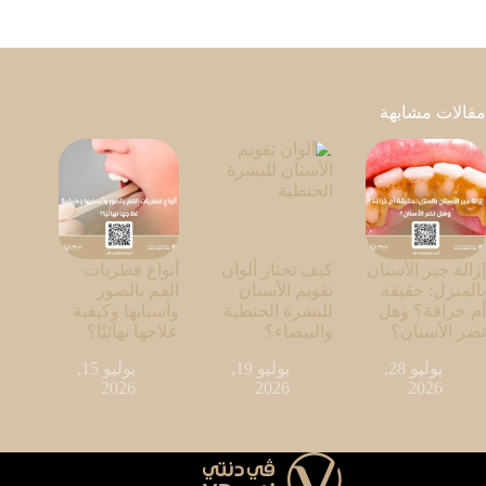
مقالات مشابهة
إزالة جير الأسنان
كيف تختار ألوان
أنواع فطريات
بالمنزل: حقيقة
تقويم الأسنان
الفم بالصور
أم خرافة؟ وهل
للبشرة الحنطية
وأسبابها وكيفية
تضر الأسنان؟
والبيضاء؟
علاجها نهائيًا؟
يوليو 28,
يوليو 19,
يوليو 15,
2026
2026
2026