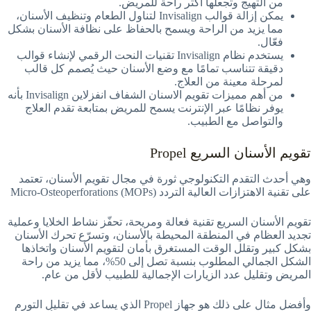
من التهيج وتجعلها أكثر راحة للمريض.
يمكن إزالة قوالب Invisalign لتناول الطعام وتنظيف الأسنان،
مما يزيد من الراحة ويسمح بالحفاظ على نظافة الأسنان بشكل
فعّال.
يستخدم نظام Invisalign تقنيات النحت الرقمي لإنشاء قوالب
دقيقة تتناسب تمامًا مع وضع الأسنان حيث يُصمم كل قالب
لمرحلة معينة من العلاج.
من أهم مميزات تقويم الاسنان الشفاف انفزلاين Invisalign بأنه
يوفر نظامًا عبر الإنترنت يسمح للمريض بمتابعة تقدم العلاج
والتواصل مع الطبيب.
تقويم الأسنان السريع Propel
وهي أحدث التقدم التكنولوجي ثورة في مجال تقويم الأسنان، تعتمد
على تقنية الاهتزازات العالية التردد Micro-Osteoperforations (MOPs)
تقويم الأسنان السريع تقنية فعالة ومريحة، تحفّز نشاط الخلايا وعملية
تجديد العظام في المنطقة المحيطة بالأسنان، وتسرّع تحرك الأسنان
بشكل كبير وتقلل الوقت المستغرق بأمان لتقويم الأسنان واتخاذها
الشكل الجمالي المطلوب بنسبة تصل إلى 50%، مما يزيد من راحة
المريض وتقليل عدد الزيارات الإجمالية للطبيب لأقل من عام.
وأفضل مثال على ذلك هو جهاز Propel الذي يساعد في تقليل التورم