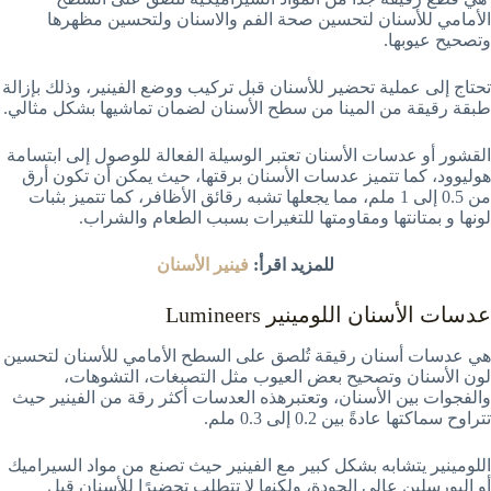
الأمامي للأسنان لتحسين صحة الفم والاسنان ولتحسين مظهرها
وتصحيح عيوبها.
تحتاج إلى عملية تحضير للأسنان قبل تركيب ووضع الفينير، وذلك بإزالة
طبقة رقيقة من المينا من سطح الأسنان لضمان تماشيها بشكل مثالي.
القشور أو عدسات الأسنان تعتبر الوسيلة الفعالة للوصول إلى ابتسامة
هوليوود، كما تتميز عدسات الأسنان برقتها، حيث يمكن أن تكون أرق
من 0.5 إلى 1 ملم، مما يجعلها تشبه رقائق الأظافر، كما تتميز بثبات
لونها و بمتانتها ومقاومتها للتغيرات بسبب الطعام والشراب.
للمزيد اقرأ:
فينير الأسنان
عدسات الأسنان اللومينير Lumineers
هي عدسات أسنان رقيقة تُلصق على السطح الأمامي للأسنان لتحسين
لون الأسنان وتصحيح بعض العيوب مثل التصبغات، التشوهات،
والفجوات بين الأسنان، وتعتبرهذه العدسات أكثر رقة من الفينير حيث
تتراوح سماكتها عادةً بين 0.2 إلى 0.3 ملم.
اللومينير يتشابه بشكل كبير مع الفينير
حيث تصنع من مواد السيراميك
أو البورسلين عالي الجودة، ولكنها لا تتطلب تحضيرًا للأسنان قبل