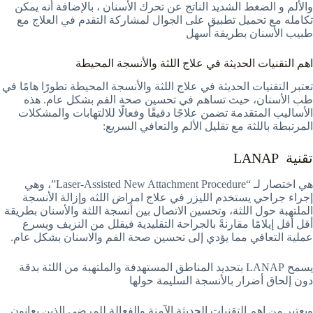
والألم و الضغط الشديد الناتج عن تحرك الأسنان ، بالإضافة أنه يمكن
تكامله مع تحميل تطبيق على الجوال لمشاركة التقدم في العلاج مع
طبيب الأسنان بطريقة أسهل
اهم التقنيات الحديثة في علاج اللثة والأنسجة المحيطة
تعتبر التقنيات الحديثة في علاج اللثة والأنسجة المحيطة تطورًا هامًا في
طب الأسنان، حيث تساهم في تحسين صحة الفم بشكل عام. هذه
الأساليب المتقدمة تضمن علاجًا دقيقًا وفعالًا للالتهابات والمشكلات
المرتبطة باللثة مع تقليل الألم والتعافي السريع:
تقنية LANAP
هي اختصار لـ “Laser-Assisted New Attachment Procedure”، وهي
إجراء جراحي يستخدم الليزر في علاج امراض اللثه وإزالة الأنسجة
الملتهبة حول اللثة، وتحسين الاتصال بين أنسجة اللثة والأسنان بطريقة
أقل أقل إيلامًا مقارنةً بالجراحة التقليدية فيقلل من النزيف ويسرع
عملية التعافي مما يؤدي إلى تحسين صحة الفم والاسنان بشكل عام.
يسمح LANAP بتحديد المناطق المستهدفة والملتهبة من اللثة بدقة
دون إلحاق أضرار بالأنسجة السليمة حولها
ويعتبر من اهم التقنيات الحديثة الآمنة والفعالة للمرضى الذين يعانون