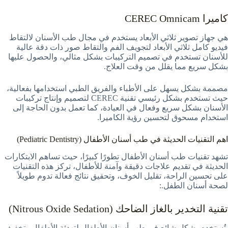
كاميرا CEREC Omnicam
هي جهاز تصوير ثلاثي الأبعاد يستخدم في مجال طب الأسنان لالتقاط
فيديو كامل ثلاثي الأبعاد لتجويف الفم والتقاط صور ذات دقة عالية
للأسنان تستخدم في تصميم التركيبات بشكل مثالي، والحصول عليها
بشكل سريع مما يقلل من وقت العلاج.
مصممة بشكل يسهل على الأطباء والفريق الطبي استخدامها بفعالية،
حيث تستخدم بشكل رئيسي تقنية CEREC لتصميم وإنتاج تركيبات
الأسنان بشكل سريع وفعال في العيادة، كما تعمل بدون الحاجة إلى
استخدام مسحوق لتحسين رؤية الكاميرا.
اهم التقنيات الحديثة في طب أسنان الأطفال (Pediatric Dentistry)
تشهد تقنيات طب أسنان الأطفال تطورًا كبيرًا، حيث تساهم الابتكارات
الحديثة في تقديم علاجات دقيقة وآمنة للأطفال، تركز هذه التقنيات
على تحسين الراحة، تقليل الخوف، وتحقيق نتائج فعالة تدوم طويلاً
لصحة أسنان الطفل.:
تقنية التخدير بالغاز الضاحك (Nitrous Oxide Sedation)
تُستخدم بشكل شائع في طب أسنان الأطفال لتهدئة الأطفال وتخفيف