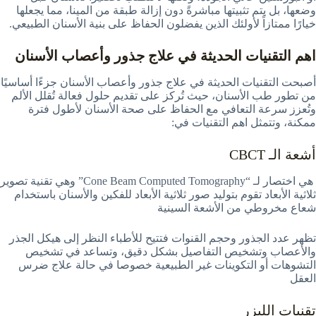
وضعها، بل يتم تثبيتها مباشرةً دون إزالة طبقة من المينا، مما يجعلها
خيارًا ممتازاً لأولئك الذين يفضلون الحفاظ على بنية الأسنان الطبيعي.
اهم التقنيات الحديثة في علاج جذور وأعصاب الأسنان
أصبحت التقنيات الحديثة في علاج جذور وأعصاب الأسنان جزءًا أساسيًا
من تطور طب الأسنان، حيث تُركز على تقديم حلول فعالة تُقلل الألم
وتُعزز سرعة التعافي مع الحفاظ على صحة الأسنان لأطول فترة
ممكنة، وتتمثل اهم التقنيات في:
أشعة الـ CBCT
هي اختصار لـ
“Cone Beam Computed Tomography” وهي تقنية تصوير
ثلاثية الأبعاد تقوم بتوليد صور ثلاثية الأبعاد للفكين والأسنان باستخدام
شعاع مخروطي من الأشعة السينية
تظهر عدد الجذور وحجم القنوات فتتيح للأطباء النظر إلى هيكل الجذر
والأعصاب وتشخيص التفاصيل بشكل دقيق، وتساعد في تشخيص
التشوهات أو التكوينات غير الطبيعية خصوصا في حالة علاج ضرس
العقل
تقنيات الليزر