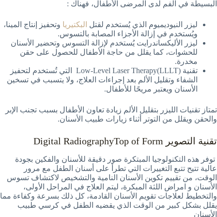
البسيطة في الفم لدى المرضى الأطفال، فهناك :
ليزر النيوديميوم الذي يُستخدم لقتل
البكتيريا
وتحفيز إنتاج المينا،
ويُستخدم في إزالة الأجزاء المصابة بالتسوس.
ليزر الأليكساندرايت يُستخدم لإزالة التسوس وتحضير الأسنان
للحشوات، كما يقلل من حاجة الأطفال للحصول على حقن
مخدرة.
تقنية (LLLT)Low-Level Laser Therapy التي تُستخدم لتحفيز
الشفاء وتقليل الألم بعد إجراءات العلاج، ولا يتسبب في تسخين
الأسنان ويعتبر مريحًا للأطفال.
تمتاز تقنيات الليزر بتقليل الألم زيادة تعاون الأطفال بسبب تجنب الإبر
والحقن ويقلل من التوتر أثناء زيارات طبيب الأسنان.
تقنية التصوير Digital RadiographyTop of Form
توفر هذه التكنولوجيا المبتكرة صور دقيقة للأسنان والفكين بجودة
عالية تتيح تتبع التغييرات التي تطرأ على أسنان الطفل مع مرور
الوقت، من تقييم تكوين الأسنان النامية والتشخيص لاكتشاف تسوس
الأسنان و امراض اللثة المبكرة، ليتم العلاج في المراحل الأولى،
والتخطيط لعلاجات تقويم الأسنان القادمة، كل ذلك بسرعة وكفاءة مما
يقلل بشكل كبير من الوقت الذي يقضيه الطفل في كرسي طبيب
الأسنان