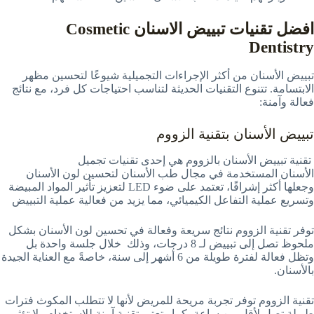
افضل تقنيات تبييض الاسنان Cosmetic
Dentistry
تبييض الأسنان من أكثر الإجراءات التجميلية شيوعًا لتحسين مظهر
الابتسامة. تتنوع التقنيات الحديثة لتناسب احتياجات كل فرد، مع نتائج
فعالة وآمنة:
تبييض الأسنان بتقنية الزووم
تقنية تبييض الأسنان بالزووم هي إحدى تقنيات تجميل
الأسنان المستخدمة في مجال طب الأسنان لتحسين لون الأسنان
وجعلها أكثر إشراقًا، تعتمد على ضوء LED لتعزيز تأثير المواد المبيضة
وتسريع عملية التفاعل الكيميائي، مما يزيد من فعالية عملية التبييض
توفر تقنية الزووم نتائج سريعة وفعالة في تحسين لون الأسنان بشكل
ملحوظ تصل إلى تبييض لـ 8 درجات، وذلك خلال جلسة واحدة بل
وتظل فعالة لفترة طويلة من 6 أشهر إلى سنة، خاصةً مع العناية الجيدة
بالأسنان.
تقنية الزووم توفر تجربة مريحة للمريض لأنها لا تتطلب المكوث فترات
طويلة تصل لأقل من ساعة، كما وتعتبر تقنية آمنة للاستخدام ولا تؤثر