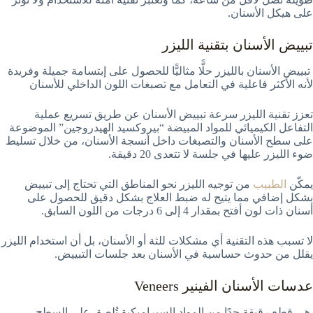
على هيكل الأسنان.
تبييض الأسنان بتقنية الليزر
تبييض الأسنان بالليزر حلًّا مثاليًّا للحصول على إبتسامة جميلة وفريدة
لأنه الأكثر فاعلية في التعامل مع تصبغات اللون الداخلي للأسنان
تعزز تقنية الليزر سرعة تبييض الأسنان عن طريق تسريع عملية
التفاعل الكيميائي للمواد المبيضة “بيروكسيد الهيدروجين” الموضوعة
على سطح الأسنان والتصبغات داخل أنسجة الأسنان، من خلال تسليط
ضوء الليزر عليها في جلسة لا تتعدى 20 دقيقة.
يمكّن
الطبيب
من توجيه الليزر نحو المناطق التي تحتاج إلى تبييض
بشكل إضافي مما يتيح له ضبط العلاج بشكل دقيق للحصول على
أسنان ذات لون أفتح بمقدار 4 إلى 6 درجات من اللون السابق.
لا تسبب هذه التقنية أي مشكلات للثة أو الأسنان، بل أن استخدام الليزر
يقلل من حدوث حساسية في الأسنان بعد جلسات التبييض.
عدسات الأسنان الفينير Veneers
هي قطع رقيقة جدًا من المواد السيراميكية تُلصق على السطح