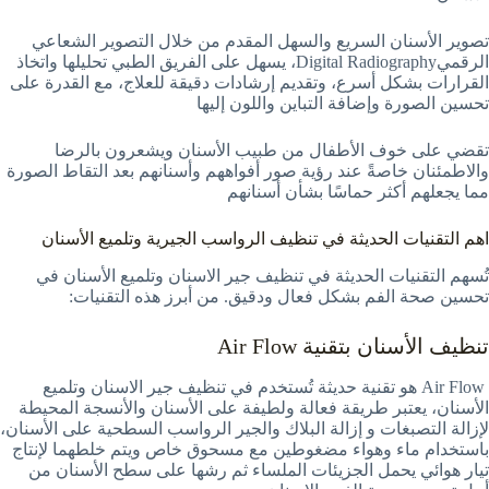
تصوير الأسنان السريع والسهل المقدم من خلال التصوير الشعاعي
الرقميDigital Radiography، يسهل على الفريق الطبي تحليلها واتخاذ
القرارات بشكل أسرع، وتقديم إرشادات دقيقة للعلاج، مع القدرة على
تحسين الصورة وإضافة التباين واللون إليها
تقضي على خوف الأطفال من طبيب الأسنان ويشعرون بالرضا
والاطمئنان خاصةً عند رؤية صور أفواههم وأسنانهم بعد التقاط الصورة
مما يجعلهم أكثر حماسًا بشأن أسنانهم
اهم التقنيات الحديثة في تنظيف الرواسب الجيرية وتلميع الأسنان
تُسهم التقنيات الحديثة في تنظيف جير الاسنان وتلميع الأسنان في
تحسين صحة الفم بشكل فعال ودقيق. من أبرز هذه التقنيات:
تنظيف الأسنان بتقنية Air Flow
Air Flow هو تقنية حديثة تُستخدم في تنظيف جير الاسنان وتلميع
الأسنان، يعتبر طريقة فعالة ولطيفة على الأسنان والأنسجة المحيطة
لإزالة التصبغات و إزالة البلاك والجير الرواسب السطحية على الأسنان،
باستخدام ماء وهواء مضغوطين مع مسحوق خاص ويتم خلطهما لإنتاج
تيار هوائي يحمل الجزيئات الملساء ثم رشها على سطح الأسنان من