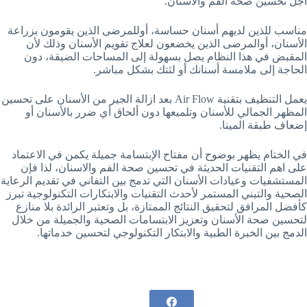
أجل تحسين صحة الفم والاسنان.
مناسب للذين لديهم أسنان حساسة، أوللمرضى الذين يقومون بزراعة
الأسنان، أوالمرضى الذين يخضعون لعلاج تقويم الأسنان وذلك لأن
المقبض في هذا النظام يصل بسهولة إلى المساحات الضيقة، دون
الحاجة إلى ملامسة أسنانك أو لثتك بشكل مباشر.
يعمل التنظيف بتقنية Air Flow بعد ازالة الجير من الأسنان على تحسين
المظهر الجمالي للأسنان وتلميعها دون ألحاق أي ضرر بالأسنان أو
إضعاف طبقة المينا.
في الختام يظهر بوضوح أن مفتاح الإبتسامة جميلة يكمن في الاعتماد
على اهم التقنيات الحديثة في تحسين صحة الفم والاسنان، لذا فإن
المستشفيات وعيادات الأسنان التي تدمج بين التفاني في تقديم الرعاية
الصحية والتبني المستمر لأحدث التقنيات والابتكارات التكنولوجية تبرز
كأفضل المرافق لتحقيق النتائج الممتازة، بل وتعتبر الرائدة بلا منازع
لتحسين صحة الأسنان وتعزيز الابتسامات الصحية والجميلة من خلال
الدمج بين الخبرة الطبية والابتكار التكنولوجي لتحسين خدماتها.