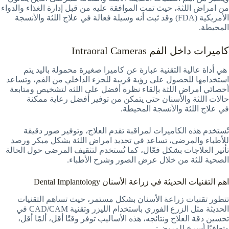
من امراض اللثة، حيث تمت الموافقة عليه من قبل إدارة الغذاء والدواء
الأمريكية (FDA) وقد ثبت أنه وسيلة فعالة في علاج اللثة والأنسجة
المحيطة.
كاميرات داخل الفم Intraoral Cameras
هي أداة عالية التقنية عبارة عن كاميرا صغيرة محمولة باليد يتم
استخدامها للحصول على رؤية قريبة للجزء الداخلي من الفم، وتساعد
أخصائي امراض اللثة بإلقاء نظرة أفضل على اللثه لتشخيص ومتابعة
حالات اللثة والأسنان حتى يتمكن من توفير أفضل رعاية ممكنة
في علاج اللثة والأنسجة المحيطة.
تُستخدم هذه الكاميرات لمراقبة تقدم العلاج، وتوفير صور دقيقة
للأطباء والمرضى، تساعد في تحديد امراض اللثة بشكل مبكر ورصد
تأثير العلاجات بشكل فعّال، كما تُستخدم لتثقيف المرضى حول الحالة
الصحية للثة من خلال عرض الصور وشرح الأطباء.
اهم التقنيات الحديثة في زراعة الأسنان Dental Implantology
تتطور تقنيات زراعة الأسنان بشكل مستمر، حيث تساهم التقنيات
الحديثة مثل الزرع الفوري باستخدام الليزر وتقنية CAD/CAM في
تحسين دقة العلاج ونتائجه، هذه الأساليب توفر وقتًا أقل، ألمًا أقل،
وتعافيًا أسرع للمريض: