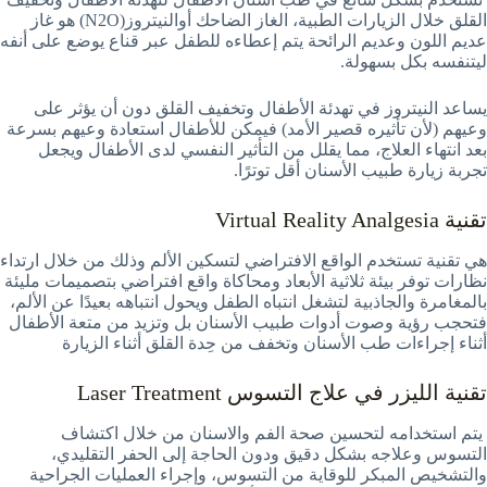
القلق خلال الزيارات الطبية، الغاز الضاحك أوالنيتروز(N2O) هو غاز
عديم اللون وعديم الرائحة يتم إعطاءه للطفل عبر قناع يوضع على أنفه
ليتنفسه بكل بسهولة.
يساعد النيتروز في تهدئة الأطفال وتخفيف القلق دون أن يؤثر على
وعيهم (لأن تأثيره قصير الأمد) فيمكن للأطفال استعادة وعيهم بسرعة
بعد انتهاء العلاج، مما يقلل من التأثير النفسي لدى الأطفال ويجعل
تجربة زيارة طبيب الأسنان أقل توترًا.
تقنية Virtual Reality Analgesia
هي تقنية تستخدم الواقع الافتراضي لتسكين الألم وذلك من خلال ارتداء
نظارات توفر بيئة ثلاثية الأبعاد ومحاكاة واقع افتراضي بتصميمات مليئة
بالمغامرة والجاذبية لتشغل انتباه الطفل ويحول انتباهه بعيدًا عن الألم،
فتحجب رؤية وصوت أدوات طبيب الأسنان بل وتزيد من متعة الأطفال
أثناء إجراءات طب الأسنان وتخفف من حِدة القلق أثناء الزيارة
تقنية الليزر في علاج التسوس Laser Treatment
يتم استخدامه لتحسين صحة الفم والاسنان من خلال اكتشاف
التسوس وعلاجه بشكل دقيق ودون الحاجة إلى الحفر التقليدي،
والتشخيص المبكر للوقاية من التسوس، وإجراء العمليات الجراحية