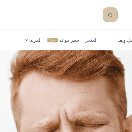
ل وبعد
المتجر
حجز موعد
المزيد
احجز!