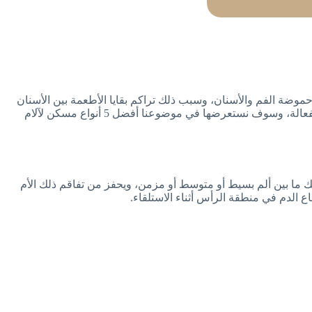
زيد من حموضة الفم والأسنان، وسبب ذلك تراكم بقايا الأطعمة بين الأسنان
وتحللها وفي طليعتها النشويات والسكريات، ويسبب ذلك ذوبان لطبقة المينا، ويوجد في تلك الفترة مجموعة كبيرة من مسكنات آلام الأسنان الفعالة، وسوف نستعرضها في موضوعنا أفضل 5 أنواع مسكن لآلام
 ذلك ما بين ألم بسيط أو متوسط أو مزمن، ويحفز من تفاقم ذلك الأم
ع الدم في منطقة الرأس أثناء الاستلقاء.