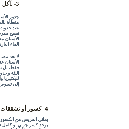
3- تآكل اللثة
جذور الأسن
مغطاة بالط
عند حدوث ت
تصبح معرض
الأسنان م
الماء البارد
لا تعد مضا
الأسنان عن
فقط، بل ت
اللثة وجذو
للبكتيريا و
إلى تسوس 
4- كسور أو تشققات في الأسنان
يعاني المريض من الكسور أ
يوجد كسر جزئي أو كامل ف