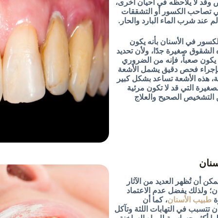
ض وقد لا يلاحظه في أحيان أخرى،
ي تصاحب الكسور أو التشققات
م عند شرب الماء البارد والحار.
الكسور في الأسنان بأنه يكون
 الشقوق صغيرة جدًا، ولأن تحديد
يكون صعباً، فإنه من الضروري
بإجراء فحص دقيق يشمل الأشعة
ية، هذه الأشعة تساعد بشكل كبير
يرة التي قد لا تكون مرئية
 التشخيص الصحيح والعلاج
كن أن تُظهر العديد من الآثار
ان؛ ولذلك يفضل عدم الاعتماد
ة
طبيب الأسنان
، كما أن
أن تتسبب في التهابات اللثة وتآكل