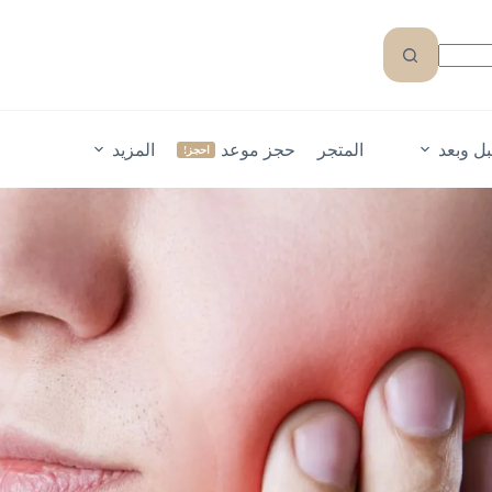
ل وبعد
المتجر
حجز موعد
المزيد
احجز!