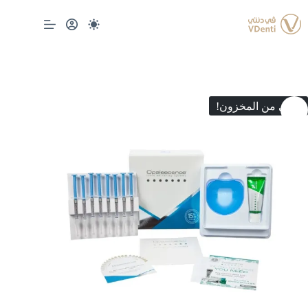
لتجاوز
لى
لمحتوى
انتهى من المخزون!