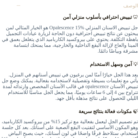
الوصف
🦷
تبييض احترافي بأسلوب منزلي آمن
جل تبييض الاسنان المنزلي Opalescence 15% هو الخيار المثالي لمن
يبحثون عن نتائج تبييض احترافية دون الحاجة لزيارة عيادات التجميل
باهظة التكلفة. يحتوي على بيروكسيد الكارباميد الذي يتغلغل بعمق في
المينا والعاج لإزالة البقع الداخلية والخارجية، مما يمنحك ابتسامة
مشرقة وبياضًا دائمًا.
💡
آمن وسهل الاستخدام
يعد هذا الجل خيارًا آمنًا لمن يرغبون في تبييض أسنانهم في المنزل.
يأتي مع تعليمات بسيطة وتفصيلية لاستخدامه بفعالية. يمكنك وضع جل
تبييض الأسنان opalescence في قالب الأسنان المخصص وارتدائه لمدة
تتراوح بين 4 إلى 6 ساعات يوميًا، مما يجعل الجل مناسبًا للاستخدام
الليلي للحصول على نتائج مذهلة بأقل جهد.
🍃
مكونات فعالة بنتائج سريعة
تم تصميم الجل ليعمل بفعالية مع تركيز 15% من بيروكسيد الكارباميد،
وهو المكون الأساسي لتفتيت البقع الصعبة على أسنانك. بعد كل جلسة
استخدام، ستلاحظ فرقًا واضحًا في لون أسنانك، حيث يصبح البياض