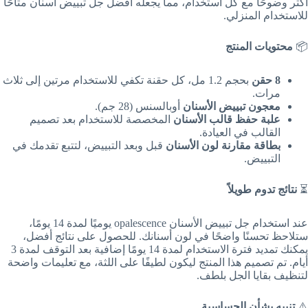
أكثر وضوحًا مع كل استخدام، مما يجعله افضل جل تبييض اسنان متاحًا
للاستخدام المنزلي.
📦
محتويات المنتج
8 حقن
بحجم 1.2 مل، كل حقنة تكفي للاستخدام مرتين إلى ثلاث
مرات.
معجون تبييض الأسنان
أوبالسنس (28 جم).
علبة حفظ قالب الأسنان
المخصصة للاستخدام بعد تصميم
القالب في العيادة.
بطاقة مقارنة لون الأسنان
قبل وبعد التبييض، لتتبع تقدمك في
التبييض.
⏳
نتائج تدوم طويلاً
عند استخدام جل تبييض الأسنان opalescence يوميًا لمدة 14 يومًا،
ستلاحظ تحسنًا واضحًا في لون أسنانك. للحصول على نتائج أفضل،
يمكنك تمديد فترة الاستخدام لمدة 14 يومًا إضافية بعد التوقف لمدة 3
أيام. تم تصميم هذا المنتج ليكون لطيفًا على اللثة، مع تعليمات واضحة
لتنظيف بقايا الجل بلطف.
⚠️
تنبيه بشأن الحساسية