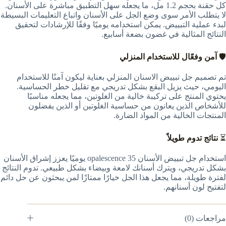
كل حقنة بحجم 1.2 مل، ما يجعله سهل التطبيق مباشرة على الأسنان.
لا يتطلب الأمر سوى وضع الجل على الأسنان واتباع التعليمات البسيطة
لبدء عملية التبييض. يمكن استخدامه يوميًا وفقًا للإرشادات لتحقيق
النتائج المثالية في غضون بضعة أسابيع.
🛡️
آمن وفعّال للاستخدام المنزلي
تم تصميم جل تبييض الاسنان المنزلي بعناية ليكون آمنًا للاستخدام
اليومي، حيث يزيل البقع بشكل تدريجي مع تقليل خطر الحساسية.
يحتوي المنتج على تركيبة خالية من الغلوتين، مما يجعله مناسبًا
للأشخاص الذين يعانون من حساسية الغلوتين أو الذين يفضلون
المنتجات الخالية من المواد الضارة.
⏳
نتائج تدوم طويلاً
استخدام جل تبييض الأسنان opalescence 35 يوميًا يعزز إشراق الأسنان
بشكل تدريجي، ويترك أسنانك لامعة وبيضاء بشكل طبيعي. تدوم النتائج
لفترة طويلة، مما يجعل هذا الجل خيارًا ممتازًا لمن يبحثون عن حل دائم
لتفتيح لون أسنانهم.
مراجعات (0)