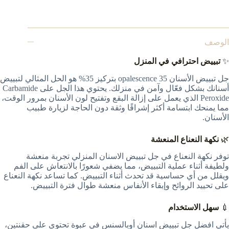
الوصف
✨
تبييض احترافي في المنزل
جل تبييض الأسنان opalescence 35 بتركيز 35% هو الحل المثالي لتبييض
أسنانك بشكل فعّال وآمن في منزلك. يحتوي هذا الجل على Carbamide
Peroxide الذي يعمل على إزالة البقع وتفتيح لون الأسنان بمرور الوقت،
مما يمنحك ابتسامة أكثر إشراقًا وثقة دون الحاجة لزيارة طبيب
الأسنان.
🌿
نكهة النعناع المنعشة
توفر نكهة النعناع في جل تبييض الاسنان المنزلي تجربة منعشة
ولطيفة أثناء عملية التبييض، مما يضفي شعورًا بالانتعاش على الفم
ويقلل من أي حساسية قد تحدث أثناء التبييض. كما تساعد نكهة النعناع
على تحييد الروائح وإبقاء الأنفاس منعشة طوال فترة التبييض.
💉
سهل الاستخدام
يأتي افضل جل تبييض اسنان أوبالسنس في عبوة تحتوي على حقنتين،