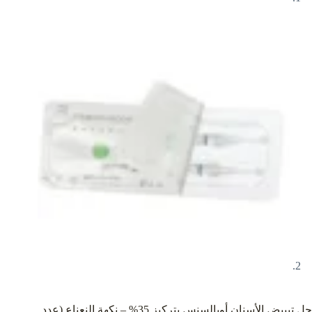
جل تبييض الأسنان أوبالسنس بتركيز 35% – نكهة النعناع (عدد