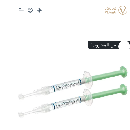
لتجاوز
لى
لمحتوى
انتهى من المخزون!